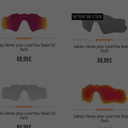
RETOUR EN STOCK
Note moyenne : 5 sur 5 d'après 4 avis
(4)
Note moyenne : 5 sur 5 
(4)
ley Verres pour Lunettes Radar EV
Oakley Verres pour Lunettes Rad
Path
Path
68,99€
60,99€
Note moyenne : 5 sur 5 d'après 4 avis
(4)
Note moyenne : 5 sur 5 
(4)
ley Verres pour Lunettes Radar EV
Oakley Verres pour Lunettes Rad
Path
Path
89,99€