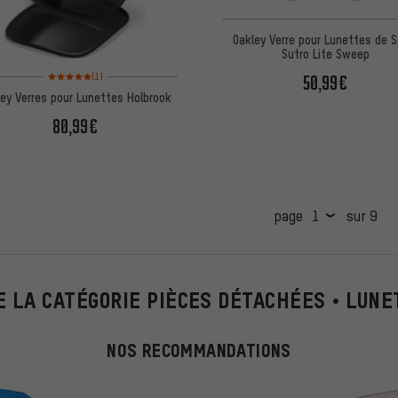
Oakley Verre pour Lunettes de S
Sutro Lite Sweep
Note moyenne : 5 sur 5 d'après 1 avis
50,99€
(1)
ley Verres pour Lunettes Holbrook
80,99€
page
sur 9
E LA CATÉGORIE PIÈCES DÉTACHÉES • LUN
NOS RECOMMANDATIONS