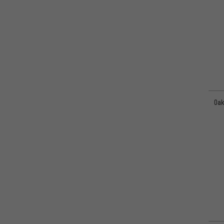
POC
(12)
uvex
(4)
Oak