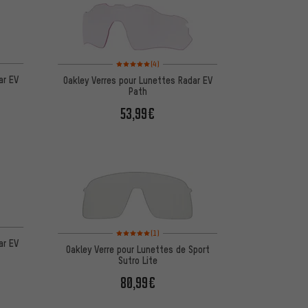
d'après 4 avis
Note moyenne : 5 sur 5 d'après 4 avis
(4)
ar EV
Oakley Verres pour Lunettes Radar EV
Path
53,99€
d'après 4 avis
Note moyenne : 5 sur 5 d'après 1 avis
(1)
ar EV
Oakley Verre pour Lunettes de Sport
Sutro Lite
80,99€