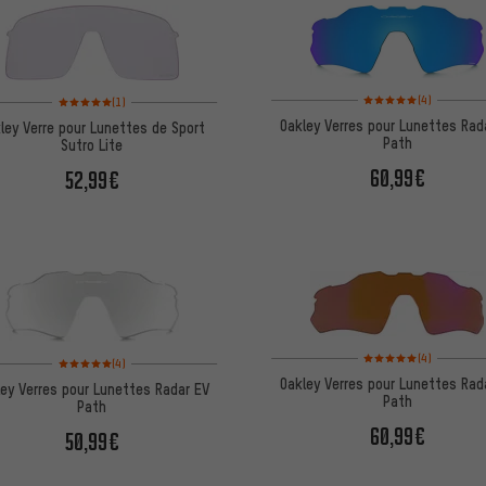
Note moyenne : 5 sur 5 
Note moyenne : 5 sur 5 d'après 1 avis
(4)
(1)
Oakley Verres pour Lunettes Rad
ley Verre pour Lunettes de Sport
Path
Sutro Lite
60,99€
52,99€
Note moyenne : 5 sur 5 
Note moyenne : 5 sur 5 d'après 4 avis
(4)
(4)
Oakley Verres pour Lunettes Rad
ley Verres pour Lunettes Radar EV
Path
Path
60,99€
50,99€