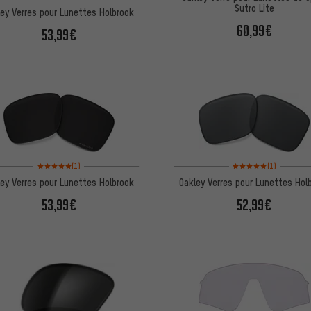
Sutro Lite
ley Verres pour Lunettes Holbrook
60,99€
53,99€
Note moyenne : 5 sur 5 d'après 1 avis
Note moyenne : 5 sur 5 
(1)
(1)
ley Verres pour Lunettes Holbrook
Oakley Verres pour Lunettes Hol
53,99€
52,99€