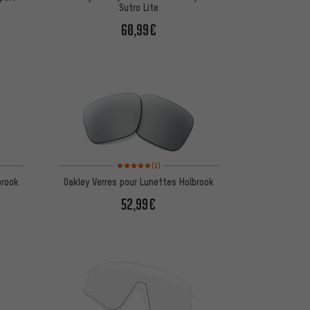
Sutro Lite
60,99€
d'après 1 avis
Note moyenne : 5 sur 5 d'après 1 avis
(1)
brook
Oakley Verres pour Lunettes Holbrook
52,99€