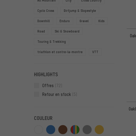
All Mountain
City
Cross Country
Cyclo Cross
Dirtjump & Slopestyle
Downhill
Enduro
Gravel
Kids
Road
Ski & Snowboard
Oak
Touring & Trekking
triathlon et contre-la-montre
VTT
HIGHLIGHTS
Offres
(72)
Retour en stock
(5)
Oak
COULEUR