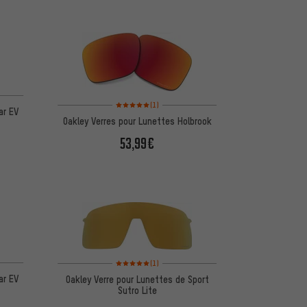
d'après 4 avis
Note moyenne : 5 sur 5 d'après 1 avis
(1)
ar EV
Oakley Verres pour Lunettes Holbrook
53,99€
d'après 4 avis
Note moyenne : 5 sur 5 d'après 1 avis
(1)
ar EV
Oakley Verre pour Lunettes de Sport
Sutro Lite