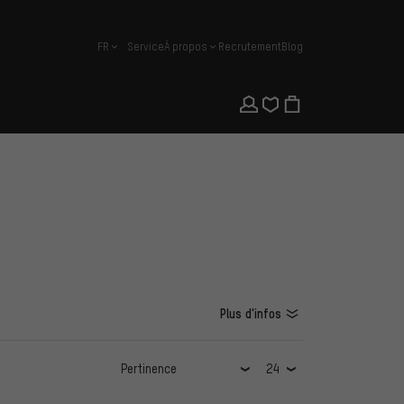
FR
Service
À propos
Recrutement
Blog
français
Plus d'infos