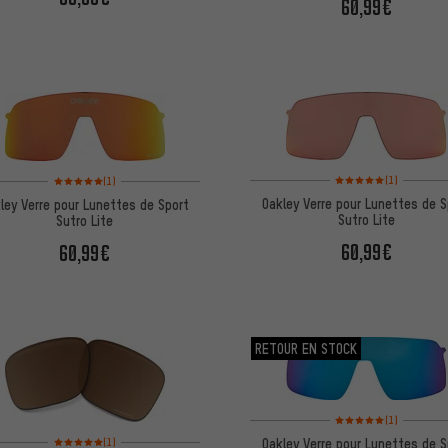
60,99€
Note moyenne : 5 sur 5 
Note moyenne : 5 sur 5 d'après 1 avis
(1)
(1)
Oakley Verre pour Lunettes de S
ley Verre pour Lunettes de Sport
Sutro Lite
Sutro Lite
60,99€
60,99€
RETOUR EN STOCK
Note moyenne : 5 sur 5 
(1)
Note moyenne : 5 sur 5 d'après 1 avis
Oakley Verre pour Lunettes de S
(1)