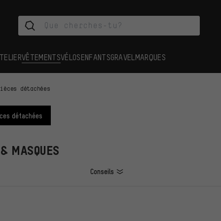
TELIER
VÊTEMENTS
VÉLOS
ENFANTS
GRAVEL
MARQUES
Pièces détachées
èces détachées
 & MASQUES
Conseils
ES