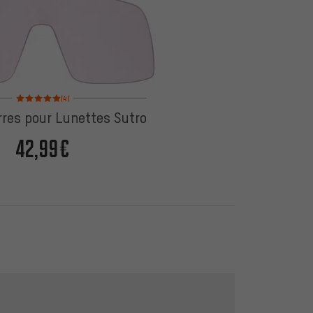
Note moyenne : 5 sur 5 d'après 4 avis
(4)
rres pour Lunettes Sutro
42,99€