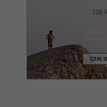
TON 
Sois 
laisse
Écrire 