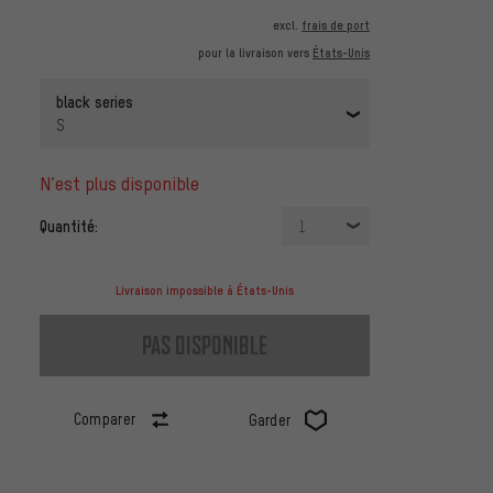
excl.
frais de port
pour la livraison vers
États-Unis
black series
S
n’est plus disponible
Quantité:
1
Livraison impossible à États-Unis
pas disponible
Comparer
Garder