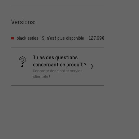
Versions:
black series | S, n’est plus disponible
127,99€
Tu as des questions
concernant ce produit ?
Contacte donc notre service
clientèle !