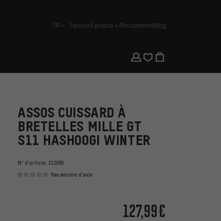
FR
Service
À propos
Recrutement
Blog
français
ASSOS CUISSARD À
BRETELLES MILLE GT
S11 HASHOOGI WINTER
N° d'article:
212695
Pas encore d'avis
127,99€