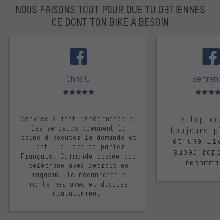
NOUS FAISONS TOUT POUR QUE TU OBTIENNES
CE DONT TON BIKE A BESOIN
facebook
Chris C.
Bertrand
Note moyenne : 5 sur 5
Note moyen
Service client irréprochable,
Le top de
les vendeurs prennent la
toujours p
peine d'écouter la demande et
et une li
font l'effort de parler
super rap
Français. Commande passée par
recomma
téléphone avec retrait en
magasin, le mécanicien a
monté mes axes et disques
gratuitement!