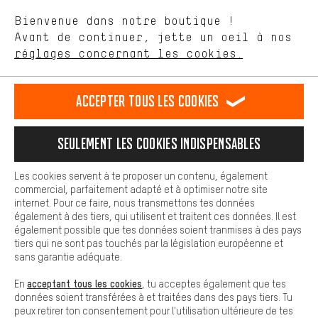
aider à améliorer notre site Internet et la gamme de produits que
Langue"
Bienvenue dans notre boutique !
nous proposons grâce à ton comportement d'achat.
Avant de continuer, jette un oeil à nos
Plus de confort
FR
EN
DE
ES
français
english
Deutsch
español
réglages concernant les cookies.
L'expérience d'achat est plus confortable. Ton expérience d'achat
est plus confortable. Avec les cookies de confort, nous
établissons des liens avec des plateformes de médias sociaux.
RÉSILIER LE CONTRAT
Communauté d'Aix-la-Chapelle
Accepter tous les cookies
Nous pouvons ainsi mettre à ta disposition d'autres contenus et
informations utiles. De plus, tu as la possibilité d'utiliser des
Programme d'affiliation
Mentions Légales
Protection des données
services supplémentaires qui te permettent de trouver plus
Seulement les cookies indispensables
facilement les bons produits. Par exemple, nous proposons une
Conditions générales de vente
Plateforme d'Alerte
fonction de chat qui permet de répondre rapidement et
facilement aux questions.
Reprise des batteries
Corepile
Paramètres de cookies
Les cookies servent à te proposer un contenu, également
commercial, parfaitement adapté et à optimiser notre site
Cookies de base
internet. Pour ce faire, nous transmettons tes données
Modifier le contraste
Les cookies de base garantissent que tu puisses utiliser les
également à des tiers, qui utilisent et traitent ces données. Il est
fonctions de notre site web.
également possible que tes données soient tranmises à des pays
Tous les prix s'entendent en euros (MwSt hors) plus les
tiers qui ne sont pas touchés par la législation européenne et
frais de port
États-Unis
pour la livraison vers
.
sans garantie adéquate.
acceptant tous les cookies
En
, tu acceptes également que tes
données soient transférées à et traitées dans des pays tiers. Tu
peux retirer ton consentement pour l'utilisation ultérieure de tes