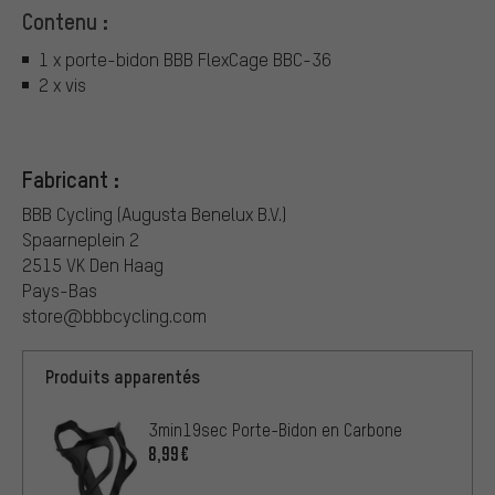
Contenu :
1 x porte-bidon BBB FlexCage BBC-36
2 x vis
Fabricant :
BBB Cycling (Augusta Benelux B.V.)
Spaarneplein 2
2515 VK Den Haag
Pays-Bas
store@bbbcycling.com
Produits apparentés
3min19sec Porte-Bidon en Carbone
8,99€