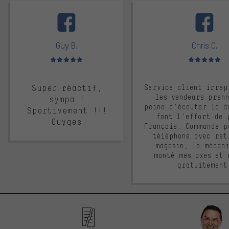
facebook
Guy B.
Chris C.
Note moyenne : 5 sur 5
Note moyenne : 
Super réactif,
Service client irrép
les vendeurs pren
sympa !
peine d'écouter la d
Sportivement !!!
font l'effort de 
Guyges
Français. Commande p
téléphone avec ret
magasin, le mécan
monté mes axes et 
gratuitement