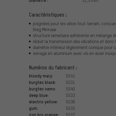
Diamètre :
31,5 mm
Caractéristiques :
poignées pour les vélos tout-terrain, conçue
Greg Minnaar
structure lamellaire adhérente en mélange 
réduit la transmission des vibrations et don
diamètre intérieur légèrement conique pour u
serrage en aluminium avec vis en acier inoxy
Numéros du fabricant :
bloody mary:
5541
burgtec black:
5531
burgtec camo:
5540
deep blue:
5533
electric yellow:
5536
gum:
5535
iron bro orange:
5537