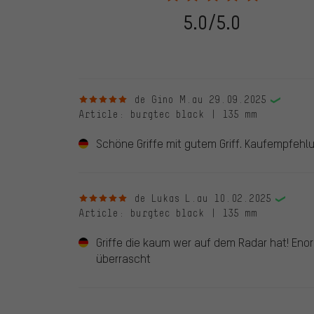
de commande. Toutes les évaluations vérifiées sont ma
vérifiées jusqu'au 28.05.2022 et à partir du 28.05.202
5.0/5.0
évaluations de clients qui n'ont pas acheté chez nou
d'une coche verte. Nous publions toutes les évaluatio
5 sur 5 étoiles
de Gino M.
au 29.09.2025
Article
: burgtec black | 135 mm
Schöne Griffe mit gutem Griff. Kaufempfehl
5 sur 5 étoiles
de Lukas L.
au 10.02.2025
Article
: burgtec black | 135 mm
Griffe die kaum wer auf dem Radar hat! E
überrascht