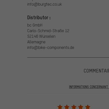
info@burgtec.co.uk
Distributor :
bc GmbH
Carlo-Schmid-Straße 12
52146 Würselen
Allemagne
info@bike-components.de
COMMENTAI
INFORMATIONS CONCERNANT L
Dans les évaluations publiées, vous trouverez celles a
partir du 28.05.2022, seules les évaluations vérifiées
être indiqué lors de l'évaluation du produit. Nous ne va