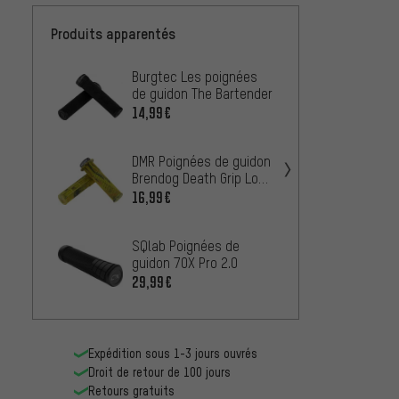
Produits apparentés
Burgtec Les poignées
SRAM 
de guidon The Bartender
guido
14,99€
14,99
DMR Poignées de guidon
Burgte
Brendog Death Grip Lock
Pro Jo
On
Poigné
16,99€
19,99
Signat
SQlab Poignées de
OneUp
guidon 7OX Pro 2.0
Poigné
Thick
29,99€
16,99
Expédition sous 1-3 jours ouvrés
Droit de retour de 100 jours
Retours gratuits