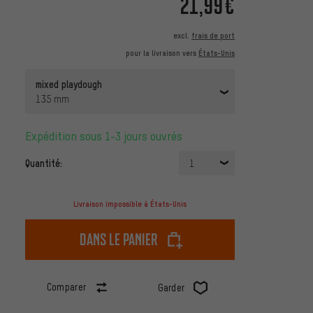
21,99€
excl.
frais de port
pour la livraison vers
États-Unis
mixed playdough
135 mm
Expédition sous 1-3 jours ouvrés
Quantité:
1
Livraison impossible à États-Unis
dans le panier
Comparer
Garder