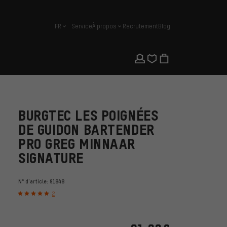
FR
Service
À propos
Recrutement
Blog
français
BURGTEC LES POIGNÉES
DE GUIDON BARTENDER
PRO GREG MINNAAR
SIGNATURE
N° d'article:
91848
2