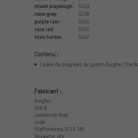
mixed playdough:
5539
nasa grey:
5538
purple rain:
5534
race red:
5532
toxic barbie:
5542
Contenu :
1 paire de poignées de guidon Burgtec The B
Fabricant :
Burgtec
Unit 8
Leekbrook Way
Leek
Staffordshire ST13 7AP
Royaume-Uni