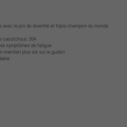
s avec le pro de downhill et triple champion du monde
de caoutchouc 30A
c les symptômes de fatigue
n maintien plus sûr sur le guidon
dable