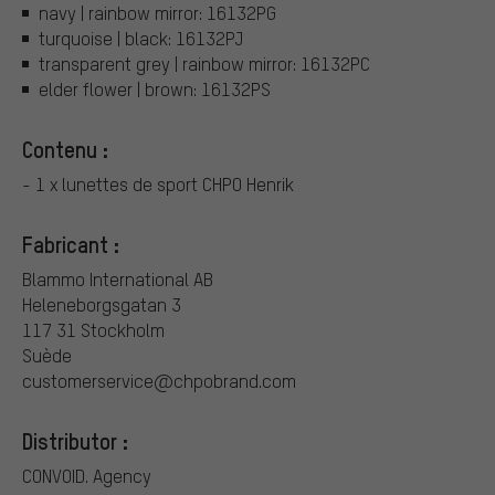
navy | rainbow mirror: 16132PG
turquoise | black: 16132PJ
transparent grey | rainbow mirror: 16132PC
elder flower | brown: 16132PS
Contenu :
- 1 x lunettes de sport CHPO Henrik
Fabricant :
Blammo International AB
Heleneborgsgatan 3
117 31 Stockholm
Suède
customerservice@chpobrand.com
Distributor :
CONVOID. Agency