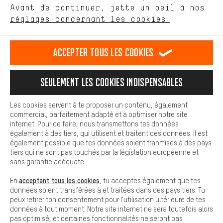
Avant de continuer, jette un oeil à nos
Plus de confort
FR
EN
DE
ES
français
english
Deutsch
español
réglages concernant les cookies.
L'expérience d'achat est plus confortable. Ton expérience d'achat
est plus confortable. Avec les cookies de confort, nous
établissons des liens avec des plateformes de médias sociaux.
RÉSILIER LE CONTRAT
Communauté d'Aix-la-Chapelle
Accepter tous les cookies
Nous pouvons ainsi mettre à ta disposition d'autres contenus et
informations utiles. De plus, tu as la possibilité d'utiliser des
Programme d'affiliation
Mentions Légales
Protection des données
services supplémentaires qui te permettent de trouver plus
Seulement les cookies indispensables
facilement les bons produits. Par exemple, nous proposons une
Conditions générales de vente
Plateforme d'Alerte
fonction de chat qui permet de répondre rapidement et
facilement aux questions.
Reprise des batteries
Corepile
Paramètres de cookies
Les cookies servent à te proposer un contenu, également
commercial, parfaitement adapté et à optimiser notre site
Cookies de base
internet. Pour ce faire, nous transmettons tes données
Modifier le contraste
Les cookies de base garantissent que tu puisses utiliser les
également à des tiers, qui utilisent et traitent ces données. Il est
fonctions de notre site web.
également possible que tes données soient tranmises à des pays
Tous les prix s'entendent en euros (MwSt hors) plus les
tiers qui ne sont pas touchés par la législation européenne et
frais de port
États-Unis
pour la livraison vers
.
sans garantie adéquate.
acceptant tous les cookies
En
, tu acceptes également que tes
données soient transférées à et traitées dans des pays tiers. Tu
peux retirer ton consentement pour l'utilisation ultérieure de tes
données à tout moment. Notre site internet ne sera toutefois alors
pas optimisé, et certaines fonctionnalités ne seront pas