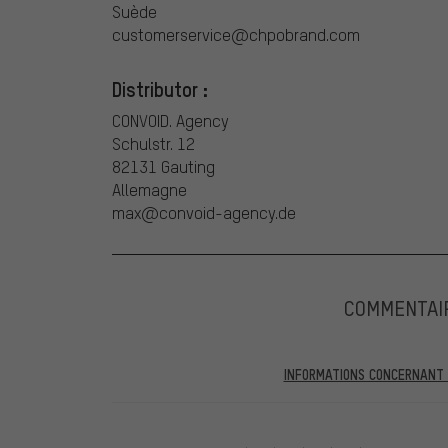
Suède
customerservice@chpobrand.com
Distributor :
CONVOID. Agency
Schulstr. 12
82131 Gauting
Allemagne
max@convoid-agency.de
COMMENTAI
INFORMATIONS CONCERNANT L
Dans les évaluations publiées, vous trouverez celles a
partir du 28.05.2022, seules les évaluations vérifiées