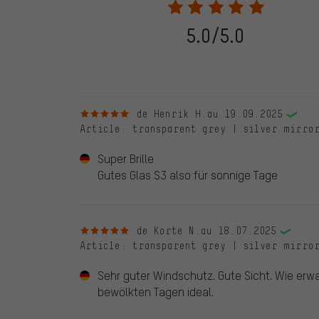
être indiqué lors de l'évaluation du produit. Nous ne va
de commande. Toutes les évaluations vérifiées sont ma
vérifiées jusqu'au 28.05.2022 et à partir du 28.05.202
5.0/5.0
évaluations de clients qui n'ont pas acheté chez nou
d'une coche verte. Nous publions toutes les évaluatio
5 sur 5 étoiles
de Henrik H.
au 19.09.2025
Article
: transparent grey | silver mirro
Super Brille
Gutes Glas S3 also für sonnige Tage
5 sur 5 étoiles
de Korte N.
au 18.07.2025
Article
: transparent grey | silver mirro
Sehr guter Windschutz. Gute Sicht. Wie erwar
bewölkten Tagen ideal.