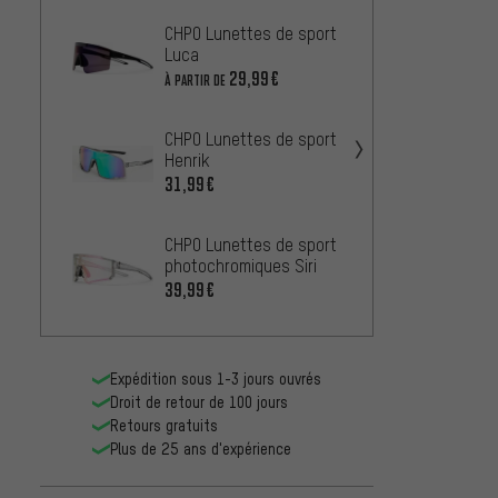
CHPO Lunettes de sport
CHPO L
Luca
Erica
29,99€
36,99
À PARTIR DE
CHPO Lunettes de sport
CHPO 
Henrik
36,99
31,99€
uvex l
CHPO Lunettes de sport
30,99
photochromiques Siri
39,99€
Expédition sous 1-3 jours ouvrés
Droit de retour de 100 jours
Retours gratuits
Plus de 25 ans d'expérience