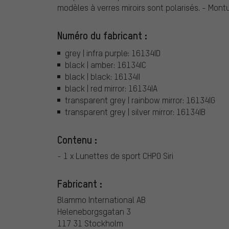
modèles à verres miroirs sont polarisés. - Mont
Numéro du fabricant :
grey | infra purple: 16134ID
black | amber: 16134IC
black | black: 16134II
black | red mirror: 16134IA
transparent grey | rainbow mirror: 16134IG
transparent grey | silver mirror: 16134IB
Contenu :
- 1 x Lunettes de sport CHPO Siri
Fabricant :
Blammo International AB
Heleneborgsgatan 3
117 31 Stockholm