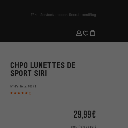
FR
Service
À propos
Recrutement
Blog
français
CHPO LUNETTES DE
SPORT SIRI
N° d'article:
96071
2
29,99€
excl.
frais de port