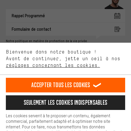
Au lieu de pubs au hasard, nous afficherons des offres plus
pertinentes. Les cookies de marketing nous aident à identifier tes
Rappel Programmé
intérêts et à te présenter des offres et des conseils sur mesure.
Plus de performance
Formulaire de contact
Ce que tu cherches sur notre boutique et ce dont tu as besoin :
ça nous intéresse. Avec les cookies 'performance', tu peux nous
Notre politique en matière de protection de la vie privée
aider à améliorer notre site Internet et la gamme de produits que
Langue"
Bienvenue dans notre boutique !
nous proposons grâce à ton comportement d'achat.
Avant de continuer, jette un oeil à nos
Plus de confort
FR
EN
DE
ES
français
english
Deutsch
español
réglages concernant les cookies.
L'expérience d'achat est plus confortable. Ton expérience d'achat
est plus confortable. Avec les cookies de confort, nous
établissons des liens avec des plateformes de médias sociaux.
RÉSILIER LE CONTRAT
Communauté d'Aix-la-Chapelle
Accepter tous les cookies
Nous pouvons ainsi mettre à ta disposition d'autres contenus et
informations utiles. De plus, tu as la possibilité d'utiliser des
Programme d'affiliation
Mentions Légales
Protection des données
services supplémentaires qui te permettent de trouver plus
Seulement les cookies indispensables
facilement les bons produits. Par exemple, nous proposons une
Conditions générales de vente
Plateforme d'Alerte
fonction de chat qui permet de répondre rapidement et
facilement aux questions.
Reprise des batteries
Corepile
Paramètres de cookies
Les cookies servent à te proposer un contenu, également
commercial, parfaitement adapté et à optimiser notre site
Cookies de base
internet. Pour ce faire, nous transmettons tes données
Modifier le contraste