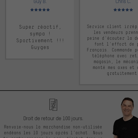
Guy B.
Chris C.
Note moyenne : 5 sur 5
Note moyenne : 
Super réactif,
Service client irrép
les vendeurs pren
sympa !
peine d'écouter la d
Sportivement !!!
font l'effort de 
Guyges
Français. Commande p
téléphone avec ret
magasin, le mécan
monté mes axes et 
gratuitement
Droit de retour de 100 jours.
Renvoie-nous la marchandise non-utilisée
endéans les 10 jours après l’achat. Nous