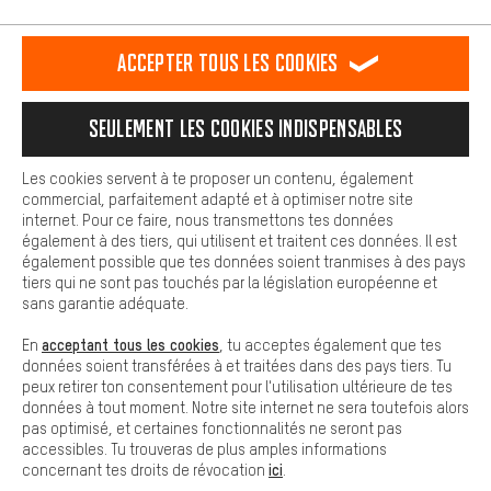
L'expérience d'achat est plus confortable. Ton expérience d'achat
est plus confortable. Avec les cookies de confort, nous
établissons des liens avec des plateformes de médias sociaux.
RÉSILIER LE CONTRAT
Communauté d'Aix-la-Chapelle
Accepter tous les cookies
Nous pouvons ainsi mettre à ta disposition d'autres contenus et
informations utiles. De plus, tu as la possibilité d'utiliser des
Programme d'affiliation
Mentions Légales
Protection des données
services supplémentaires qui te permettent de trouver plus
Seulement les cookies indispensables
facilement les bons produits. Par exemple, nous proposons une
Conditions générales de vente
Plateforme d'Alerte
fonction de chat qui permet de répondre rapidement et
facilement aux questions.
Reprise des batteries
Corepile
Paramètres de cookies
Les cookies servent à te proposer un contenu, également
commercial, parfaitement adapté et à optimiser notre site
Cookies de base
internet. Pour ce faire, nous transmettons tes données
Modifier le contraste
Les cookies de base garantissent que tu puisses utiliser les
également à des tiers, qui utilisent et traitent ces données. Il est
fonctions de notre site web.
également possible que tes données soient tranmises à des pays
Tous les prix s'entendent en euros (MwSt hors) plus les
tiers qui ne sont pas touchés par la législation européenne et
frais de port
États-Unis
pour la livraison vers
.
sans garantie adéquate.
acceptant tous les cookies
En
, tu acceptes également que tes
données soient transférées à et traitées dans des pays tiers. Tu
peux retirer ton consentement pour l'utilisation ultérieure de tes
données à tout moment. Notre site internet ne sera toutefois alors
pas optimisé, et certaines fonctionnalités ne seront pas
accessibles. Tu trouveras de plus amples informations
ici
concernant tes droits de révocation
.