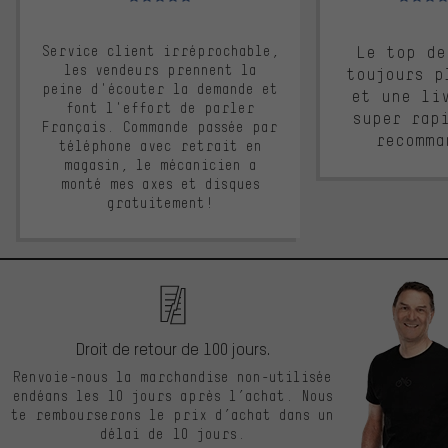
Service client irréprochable,
Le top de
les vendeurs prennent la
toujours p
peine d'écouter la demande et
et une li
font l'effort de parler
super rap
Français. Commande passée par
recomma
téléphone avec retrait en
magasin, le mécanicien a
monté mes axes et disques
gratuitement!
Droit de retour de 100 jours.
Renvoie-nous la marchandise non-utilisée
endéans les 10 jours après l’achat. Nous
te rembourserons le prix d’achat dans un
délai de 10 jours.