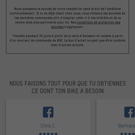
Nous analysons le succès de notre newsletter dans le but de l'améliorer
continuellement. Si tu es déjà client chez nous, nous utilisons les données de
tes dernières commandes afin d'adapter celle-ci à tes intérêts et de la
rendre ainsi plus pertinente pour toi.
Nos
conditions de protection des
données
s'appliquent.
*Valable pendant 30 jours à partir de la date d'émission et valable à partir
d'un montant de commande de 60€. Le bon d'achat ne peut pas être combiné
avec d'autres actions.
NOUS FAISONS TOUT POUR QUE TU OBTIENNES
CE DONT TON BIKE A BESOIN
facebook
Chris C.
Bertrand
Note moyenne : 5 sur 5
Note moyen