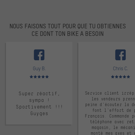
NOUS FAISONS TOUT POUR QUE TU OBTIENNES
CE DONT TON BIKE A BESOIN
facebook
Guy B.
Chris C.
Note moyenne : 5 sur 5
Note moyenne : 
Super réactif,
Service client irrép
les vendeurs pren
sympa !
peine d'écouter la d
Sportivement !!!
font l'effort de 
Guyges
Français. Commande p
téléphone avec ret
magasin, le mécan
monté mes axes et 