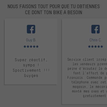
NOUS FAISONS TOUT POUR QUE TU OBTIENNES
CE DONT TON BIKE A BESOIN
facebook
Guy B.
Chris C.
Note moyenne : 5 sur 5
Note moyenne : 
Super réactif,
Service client irrép
les vendeurs pren
sympa !
peine d'écouter la d
Sportivement !!!
font l'effort de 
Guyges
Français. Commande p
téléphone avec ret
magasin, le mécan
monté mes axes et 
gratuitement