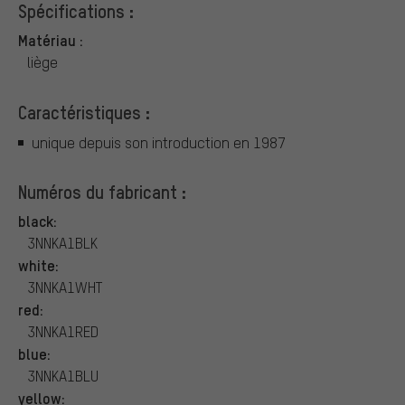
Spécifications :
Matériau :
liège
Caractéristiques :
unique depuis son introduction en 1987
Numéros du fabricant :
black:
3NNKA1BLK
white:
3NNKA1WHT
red:
3NNKA1RED
blue:
3NNKA1BLU
yellow: