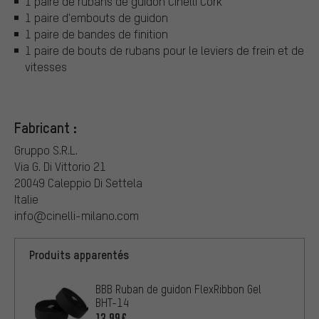
1 paire de rubans de guidon Cinelli Cork
1 paire d'embouts de guidon
1 paire de bandes de finition
1 paire de bouts de rubans pour le leviers de frein et de
vitesses
Fabricant :
Gruppo S.R.L.
Via G. Di Vittorio 21
20049 Caleppio Di Settela
Italie
info@cinelli-milano.com
Produits apparentés
BBB Ruban de guidon FlexRibbon Gel
BHT-14
13,99€