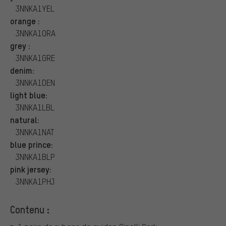
3NNKA1YEL
orange :
3NNKA1ORA
grey :
3NNKA1GRE
denim:
3NNKA1DEN
light blue:
3NNKA1LBL
natural:
3NNKA1NAT
blue prince:
3NNKA1BLP
pink jersey:
3NNKA1PHJ
Contenu :