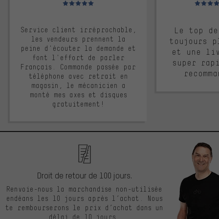
Service client irréprochable,
Le top de
les vendeurs prennent la
toujours p
peine d'écouter la demande et
et une li
font l'effort de parler
super rap
Français. Commande passée par
recomma
téléphone avec retrait en
magasin, le mécanicien a
monté mes axes et disques
gratuitement!
Droit de retour de 100 jours.
Renvoie-nous la marchandise non-utilisée
endéans les 10 jours après l’achat. Nous
te rembourserons le prix d’achat dans un
délai de 10 jours.