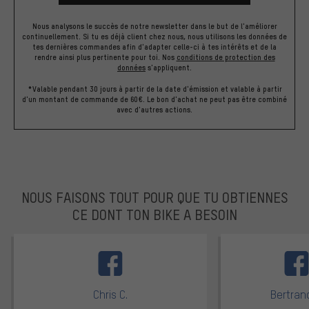
Nous analysons le succès de notre newsletter dans le but de l'améliorer
continuellement. Si tu es déjà client chez nous, nous utilisons les données de
tes dernières commandes afin d'adapter celle-ci à tes intérêts et de la
rendre ainsi plus pertinente pour toi.
Nos
conditions de protection des
données
s'appliquent.
*Valable pendant 30 jours à partir de la date d'émission et valable à partir
d'un montant de commande de 60€. Le bon d'achat ne peut pas être combiné
avec d'autres actions.
NOUS FAISONS TOUT POUR QUE TU OBTIENNES
CE DONT TON BIKE A BESOIN
facebook
Chris C.
Bertrand
Note moyenne : 5 sur 5
Note moyen