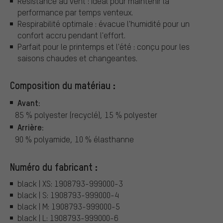
Résistance au vent : idéal pour maintenir la
performance par temps venteux.
Respirabilité optimale : évacue l'humidité pour un
confort accru pendant l'effort.
Parfait pour le printemps et l'été : conçu pour les
saisons chaudes et changeantes.
Composition du matériau :
Avant:
85 % polyester (recyclé), 15 % polyester
Arrière:
90 % polyamide, 10 % élasthanne
Numéro du fabricant :
black | XS: 1908793-999000-3
black | S: 1908793-999000-4
black | M: 1908793-999000-5
black | L: 1908793-999000-6