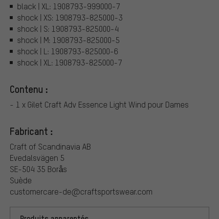
black | XL: 1908793-999000-7
shock | XS: 1908793-825000-3
shock | S: 1908793-825000-4
shock | M: 1908793-825000-5
shock | L: 1908793-825000-6
shock | XL: 1908793-825000-7
Contenu :
- 1 x Gilet Craft Adv Essence Light Wind pour Dames
Fabricant :
Craft of Scandinavia AB
Evedalsvägen 5
SE-504 35 Borås
Suède
customercare-de@craftsportswear.com
Produits apparentés