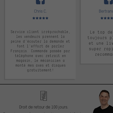
Chris C.
Bertrand
Note moyenne : 5 sur 5
Note moyen
Service client irréprochable,
Le top de
les vendeurs prennent la
toujours p
peine d'écouter la demande et
et une li
font l'effort de parler
super rap
Français. Commande passée par
recomma
téléphone avec retrait en
magasin, le mécanicien a
monté mes axes et disques
gratuitement!
Droit de retour de 100 jours.