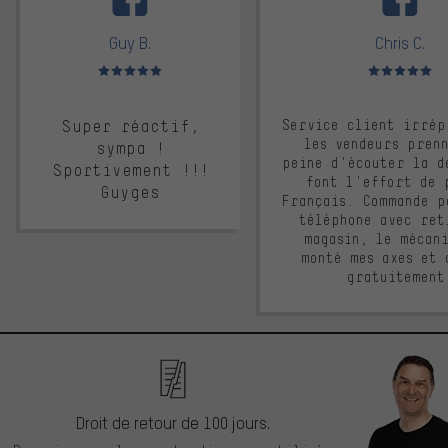
Guy B.
Chris C.
Note moyenne : 5 sur 5
Note moyenne : 
Super réactif,
Service client irrép
les vendeurs pren
sympa !
peine d'écouter la d
Sportivement !!!
font l'effort de 
Guyges
Français. Commande p
téléphone avec ret
magasin, le mécan
monté mes axes et 
gratuitement
Droit de retour de 100 jours.