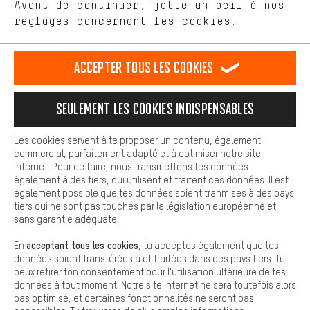
Avant de continuer, jette un oeil à nos
Plus de confort
FR
EN
DE
ES
français
english
Deutsch
español
réglages concernant les cookies.
L'expérience d'achat est plus confortable. Ton expérience d'achat
est plus confortable. Avec les cookies de confort, nous
établissons des liens avec des plateformes de médias sociaux.
RÉSILIER LE CONTRAT
Communauté d'Aix-la-Chapelle
Accepter tous les cookies
Nous pouvons ainsi mettre à ta disposition d'autres contenus et
informations utiles. De plus, tu as la possibilité d'utiliser des
Programme d'affiliation
Mentions Légales
Protection des données
services supplémentaires qui te permettent de trouver plus
Seulement les cookies indispensables
facilement les bons produits. Par exemple, nous proposons une
Conditions générales de vente
Plateforme d'Alerte
fonction de chat qui permet de répondre rapidement et
facilement aux questions.
Reprise des batteries
Corepile
Paramètres de cookies
Les cookies servent à te proposer un contenu, également
commercial, parfaitement adapté et à optimiser notre site
Cookies de base
Modifier le contraste
internet. Pour ce faire, nous transmettons tes données
Les cookies de base garantissent que tu puisses utiliser les
également à des tiers, qui utilisent et traitent ces données. Il est
fonctions de notre site web.
Tous les prix s'entendent en euros (MwSt hors) plus les
également possible que tes données soient tranmises à des pays
tiers qui ne sont pas touchés par la législation européenne et
frais de port
États-Unis
pour la livraison vers
.
sans garantie adéquate.
acceptant tous les cookies
En
, tu acceptes également que tes
données soient transférées à et traitées dans des pays tiers. Tu
peux retirer ton consentement pour l'utilisation ultérieure de tes
données à tout moment. Notre site internet ne sera toutefois alors
pas optimisé, et certaines fonctionnalités ne seront pas