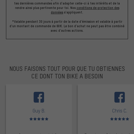
tes dernières commandes afin d'adapter celle-ci à tes intérêts et de la
rendre ainsi plus pertinente pour toi.
Nos
conditions de protection des
données
s'appliquent.
*Valable pendant 30 jours à partir de la date d'émission et valable à partir
d'un montant de commande de 60€. Le bon d'achat ne peut pas être combiné
avec d'autres actions.
NOUS FAISONS TOUT POUR QUE TU OBTIENNES
CE DONT TON BIKE A BESOIN
facebook
Guy B.
Chris C.
Note moyenne : 5 sur 5
Note moyenne : 