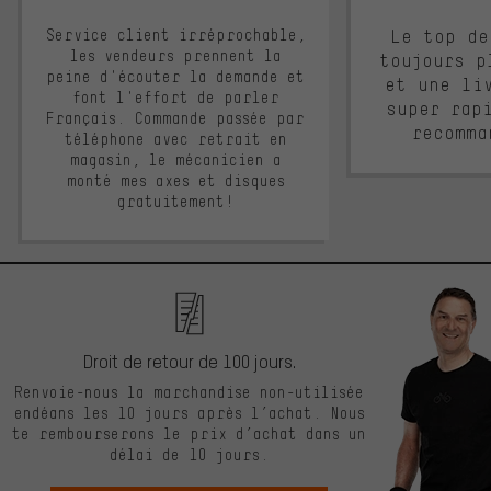
Service client irréprochable,
Le top de
les vendeurs prennent la
toujours p
peine d'écouter la demande et
et une li
font l'effort de parler
super rap
Français. Commande passée par
recomma
téléphone avec retrait en
magasin, le mécanicien a
monté mes axes et disques
gratuitement!
Droit de retour de 100 jours.
Renvoie-nous la marchandise non-utilisée
endéans les 10 jours après l’achat. Nous
te rembourserons le prix d’achat dans un
délai de 10 jours.