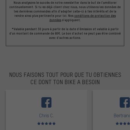
Nous analysons le succès de notre newsletter dans le but de l'améliorer
continuellement. Si tu es déjà client chez nous, nous utilisons les données de
tes dernières commandes afin d'adapter celle-ci à tes intérêts et de la
rendre ainsi plus pertinente pour toi.
Nos
conditions de protection des
données
s'appliquent.
*Valable pendant 30 jours à partir de la date d'émission et valable à partir
d'un montant de commande de 60€. Le bon d'achat ne peut pas être combiné
avec d'autres actions.
NOUS FAISONS TOUT POUR QUE TU OBTIENNES
CE DONT TON BIKE A BESOIN
facebook
Chris C.
Bertrand
Note moyenne : 5 sur 5
Note moyen