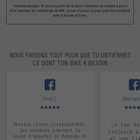
*Valable pendant 30 jours à partir de la date d'émission et valable à partir
d'un montant de commande de 60€. Le bon d'achat ne peut pas être combiné
avec d'autres actions.
NOUS FAISONS TOUT POUR QUE TU OBTIENNES
CE DONT TON BIKE A BESOIN
facebook
Chris C.
Bertrand
Note moyenne : 5 sur 5
Note moyen
Service client irréprochable,
Le top de
les vendeurs prennent la
toujours p
peine d'écouter la demande et
et une li