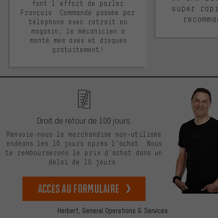
font l'effort de parler
super rap
Français. Commande passée par
recomma
téléphone avec retrait en
magasin, le mécanicien a
monté mes axes et disques
gratuitement!
Droit de retour de 100 jours.
Renvoie-nous la marchandise non-utilisée
endéans les 10 jours après l’achat. Nous
te rembourserons le prix d’achat dans un
délai de 10 jours.
Accès au formulaire
Herbert,
General Operations & Services