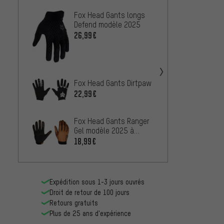
Fox Head Gants longs
Endur
Defend modèle 2025
D3O II
26,99€
À PARTIR
Fox Head Gants Dirtpaw
Fox He
Defend
22,99€
25,99
Fox Head Gants Ranger
Gel modèle 2025 à
Fox H
doigts pleins
à doig
18,99€
2025
16,99
Expédition sous 1-3 jours ouvrés
Droit de retour de 100 jours
Retours gratuits
Plus de 25 ans d'expérience