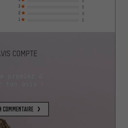
0
3
0
2
0
1
0
AVIS COMPTE
le premier à
r ton avis !
un commentaire