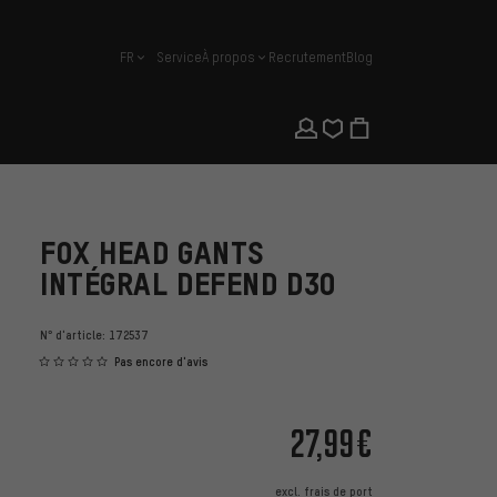
FR
Service
À propos
Recrutement
Blog
français
FOX HEAD GANTS
INTÉGRAL DEFEND D3O
N° d'article:
172537
Pas encore d'avis
27,99€
excl.
frais de port