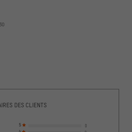
D3O
IRES DES CLIENTS
5
0
4