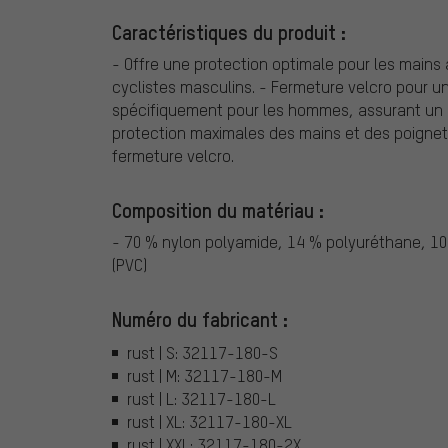
Caractéristiques du produit :
- Offre une protection optimale pour les mains
cyclistes masculins. - Fermeture velcro pour u
spécifiquement pour les hommes, assurant un 
protection maximales des mains et des poignets.
fermeture velcro.
Composition du matériau :
- 70 % nylon polyamide, 14 % polyuréthane, 10 
(PVC)
Numéro du fabricant :
rust | S: 32117-180-S
rust | M: 32117-180-M
rust | L: 32117-180-L
rust | XL: 32117-180-XL
rust | XXL: 32117-180-2X