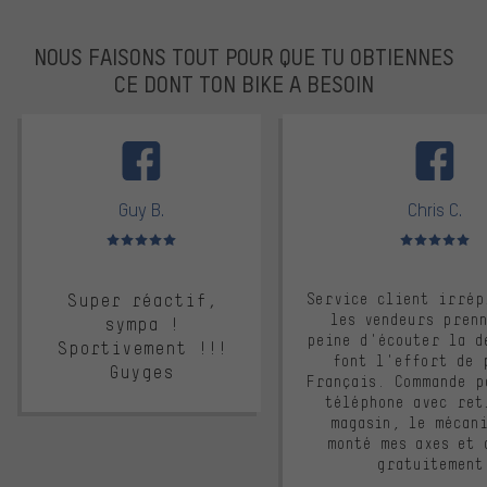
NOUS FAISONS TOUT POUR QUE TU OBTIENNES
CE DONT TON BIKE A BESOIN
facebook
Guy B.
Chris C.
Note moyenne : 5 sur 5
Note moyenne : 
Super réactif,
Service client irrép
les vendeurs pren
sympa !
peine d'écouter la d
Sportivement !!!
font l'effort de 
Guyges
Français. Commande p
téléphone avec ret
magasin, le mécan
monté mes axes et 
gratuitement