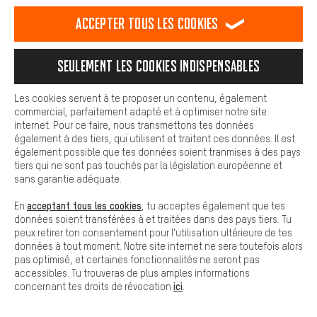
est plus confortable. Avec les cookies de confort, nous
5€*.
établissons des liens avec des plateformes de médias sociaux.
Accepter tous les cookies
Nous pouvons ainsi mettre à ta disposition d'autres contenus et
Ne rate aucune de nos
informations utiles. De plus, tu as la possibilité d'utiliser des
services supplémentaires qui te permettent de trouver plus
recommandations
et
Seulement les cookies indispensables
facilement les bons produits. Par exemple, nous proposons une
promotions
!
fonction de chat qui permet de répondre rapidement et
facilement aux questions.
Les cookies servent à te proposer un contenu, également
commercial, parfaitement adapté et à optimiser notre site
Courriel
Cookies de base
internet. Pour ce faire, nous transmettons tes données
Les cookies de base garantissent que tu puisses utiliser les
également à des tiers, qui utilisent et traitent ces données. Il est
fonctions de notre site web.
également possible que tes données soient tranmises à des pays
tiers qui ne sont pas touchés par la législation européenne et
sans garantie adéquate.
S’abonner à la newsletter
acceptant tous les cookies
En
, tu acceptes également que tes
données soient transférées à et traitées dans des pays tiers. Tu
peux retirer ton consentement pour l'utilisation ultérieure de tes
Nous analysons le succès de notre newsletter dans le but de l'améliorer
données à tout moment. Notre site internet ne sera toutefois alors
continuellement. Si tu es déjà client chez nous, nous utilisons les données de
pas optimisé, et certaines fonctionnalités ne seront pas
tes dernières commandes afin d'adapter celle-ci à tes intérêts et de la
accessibles. Tu trouveras de plus amples informations
rendre ainsi plus pertinente pour toi.
Nos
conditions de protection des
ici
concernant tes droits de révocation
.
données
s'appliquent.
*Valable pendant 30 jours à partir de la date d'émission et valable à partir