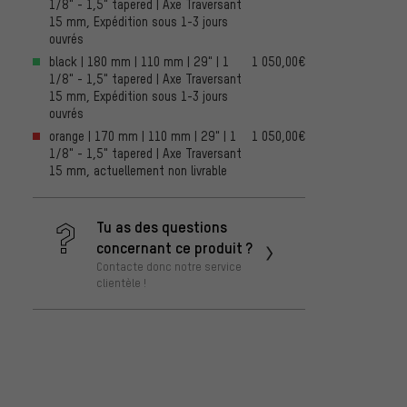
1/8" - 1,5" tapered | Axe Traversant
15 mm, Expédition sous 1-3 jours
ouvrés
black | 180 mm | 110 mm | 29" | 1
1 050,00€
1/8" - 1,5" tapered | Axe Traversant
15 mm, Expédition sous 1-3 jours
ouvrés
orange | 170 mm | 110 mm | 29" | 1
1 050,00€
1/8" - 1,5" tapered | Axe Traversant
15 mm, actuellement non livrable
Tu as des questions
concernant ce produit ?
Contacte donc notre service
clientèle !