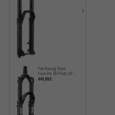
Perfo
Optimi
Fox Racing Shox
Fox R
Fourche 36 Float 29"
Float 
Grip X2 Performance
449,00€
Perfo
234,9
Elite
fourch
emball