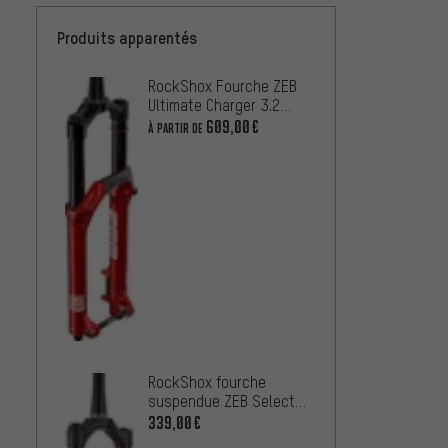
Produits apparentés
RockShox Fourche ZEB
Fox Ra
Ultimate Charger 3.2
Fourch
RC2 Boost 29"
Grip R
609,00€
329,0
À PARTIR DE
RockShox fourche
Fox Ra
suspendue ZEB Select+
Fourc
RC2 A3 DebonAir+ Boost
339,00€
36 Flo
29" pour VTTAE OE
242,9