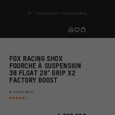
FR
Service
À propos
Recrutement
Blog
français
FOX RACING SHOX
FOURCHE À SUSPENSION
38 FLOAT 29" GRIP X2
FACTORY BOOST
N° d'article:
251113
1