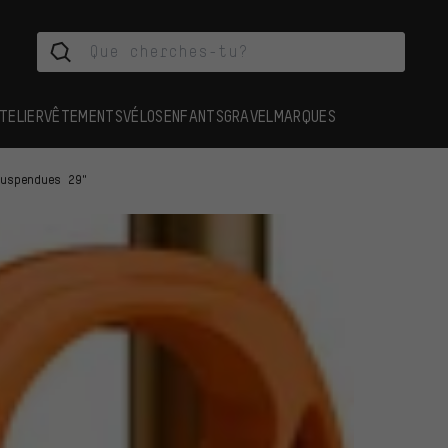
TELIER
VÊTEMENTS
VÉLOS
ENFANTS
GRAVEL
MARQUES
suspendues 29"