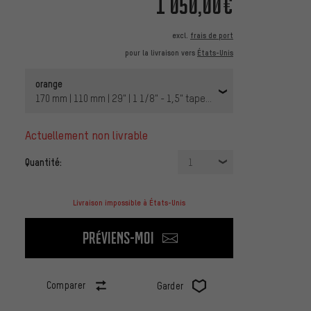
1 050,00€
excl.
frais de port
pour la livraison vers
États-Unis
orange
170 mm | 110 mm | 29" | 1 1/8" - 1,5" tapered | Axe Traversant 15 
actuellement non livrable
Quantité:
1
Livraison impossible à États-Unis
Préviens-moi
Comparer
Garder