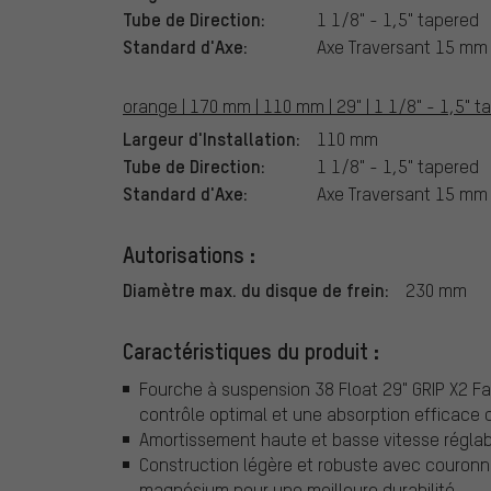
Tube de Direction:
1 1/8" - 1,5" tapered
Standard d'Axe:
Axe Traversant 15 mm
orange | 170 mm | 110 mm | 29" | 1 1/8" - 1,5" 
Largeur d'Installation:
110 mm
Tube de Direction:
1 1/8" - 1,5" tapered
Standard d'Axe:
Axe Traversant 15 mm
Autorisations :
Diamètre max. du disque de frein:
230 mm
Caractéristiques du produit :
Fourche à suspension 38 Float 29" GRIP X2 Fa
contrôle optimal et une absorption efficace
Amortissement haute et basse vitesse réglab
Construction légère et robuste avec couronne
magnésium pour une meilleure durabilité