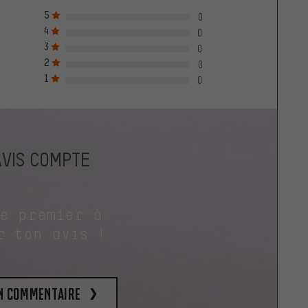
5
0
4
0
3
0
2
0
1
0
AVIS COMPTE
le premier à
r ton avis !
un commentaire