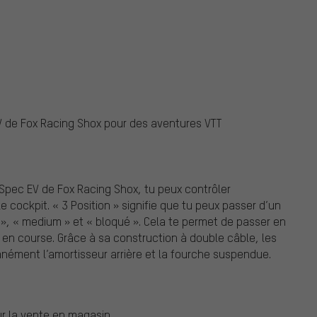
ox
 de Fox Racing Shox pour des aventures VTT
Spec EV de Fox Racing Shox, tu peux contrôler
e cockpit. « 3 Position » signifie que tu peux passer d’un
t », « medium » et « bloqué ». Cela te permet de passer en
n course. Grâce à sa construction à double câble, les
ément l’amortisseur arrière et la fourche suspendue.
ur la vente en magasin.