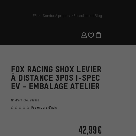
FR
Service
À propos
Recrutement
Blog
français
FOX RACING SHOX LEVIER
À DISTANCE 3POS I-SPEC
EV - EMBALAGE ATELIER
N° d'article:
292996
Pas encore d'avis
42,99€