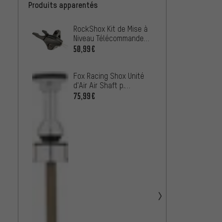
Produits apparentés
RockShox Kit de Mise à
Fox Ra
Niveau Télécommande
Joints
OneLoc Remote
32 / 3
50,99€
À PARTIR
Fox Racing Shox Unité
Fox Ra
d'Air Air Shaft p.
Répara
Fourche à Suspension
Fourch
75,99€
26,99
36 Float NA2 Modèle
Cartri
2021
OAK C
Forkc
34, 36
22,99