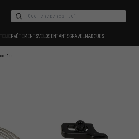
TELIER
VÊTEMENTS
VÉLOS
ENFANTS
GRAVEL
MARQUES
tachées