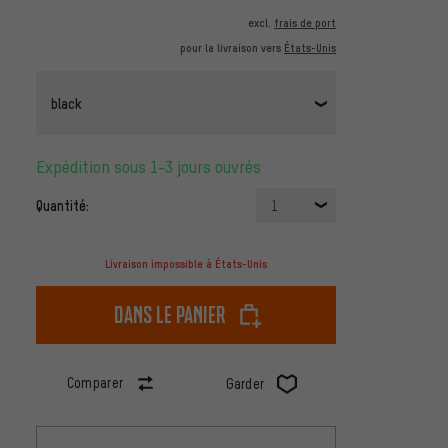
excl.
frais de port
pour la livraison vers
États-Unis
black
Expédition sous 1-3 jours ouvrés
Quantité:
1
Livraison impossible à États-Unis
dans le panier
Comparer
Garder