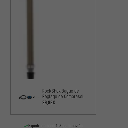
RockShox Bague de
Réglage de Compression
pour SELECT, SID35/SID
39,99€
SL D1+ (2024+)
Expédition sous 1-3 jours ouvrés