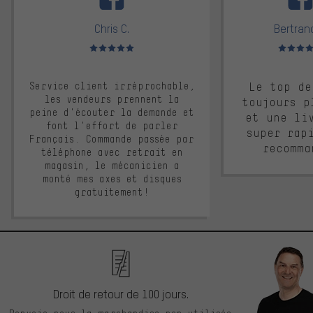
Chris C.
Bertrand
Note moyenne : 5 sur 5
Note moyen
Service client irréprochable,
Le top de
les vendeurs prennent la
toujours p
peine d'écouter la demande et
et une li
font l'effort de parler
super rap
Français. Commande passée par
recomma
téléphone avec retrait en
magasin, le mécanicien a
monté mes axes et disques
gratuitement!
Droit de retour de 100 jours.