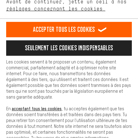
Avant de continuer, jette un oeil à nos
Plus de confort
FR
EN
DE
ES
français
english
Deutsch
español
réglages concernant les cookies.
L'expérience d'achat est plus confortable. Ton expérience d'achat
est plus confortable. Avec les cookies de confort, nous
établissons des liens avec des plateformes de médias sociaux.
RÉSILIER LE CONTRAT
Communauté d'Aix-la-Chapelle
Accepter tous les cookies
Nous pouvons ainsi mettre à ta disposition d'autres contenus et
informations utiles. De plus, tu as la possibilité d'utiliser des
Programme d'affiliation
Mentions Légales
Protection des données
services supplémentaires qui te permettent de trouver plus
Seulement les cookies indispensables
facilement les bons produits. Par exemple, nous proposons une
Conditions générales de vente
Plateforme d'Alerte
fonction de chat qui permet de répondre rapidement et
facilement aux questions.
Reprise des batteries
Corepile
Paramètres de cookies
Les cookies servent à te proposer un contenu, également
commercial, parfaitement adapté et à optimiser notre site
Cookies de base
Modifier le contraste
internet. Pour ce faire, nous transmettons tes données
Les cookies de base garantissent que tu puisses utiliser les
également à des tiers, qui utilisent et traitent ces données. Il est
fonctions de notre site web.
Tous les prix s'entendent en euros (MwSt hors) plus les
également possible que tes données soient tranmises à des pays
tiers qui ne sont pas touchés par la législation européenne et
frais de port
États-Unis
pour la livraison vers
.
sans garantie adéquate.
acceptant tous les cookies
En
, tu acceptes également que tes
données soient transférées à et traitées dans des pays tiers. Tu
peux retirer ton consentement pour l'utilisation ultérieure de tes
données à tout moment. Notre site internet ne sera toutefois alors
pas optimisé, et certaines fonctionnalités ne seront pas
accessibles. Tu trouveras de plus amples informations