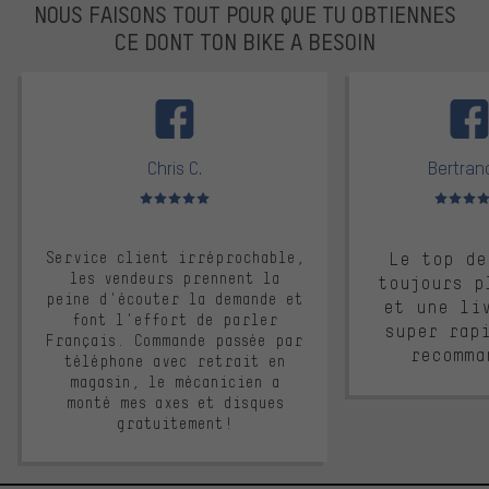
NOUS FAISONS TOUT POUR QUE TU OBTIENNES
CE DONT TON BIKE A BESOIN
facebook
Chris C.
Bertrand
Note moyenne : 5 sur 5
Note moyen
Service client irréprochable,
Le top de
les vendeurs prennent la
toujours p
peine d'écouter la demande et
et une li
font l'effort de parler
super rap
Français. Commande passée par
recomma
téléphone avec retrait en
magasin, le mécanicien a
monté mes axes et disques
gratuitement!