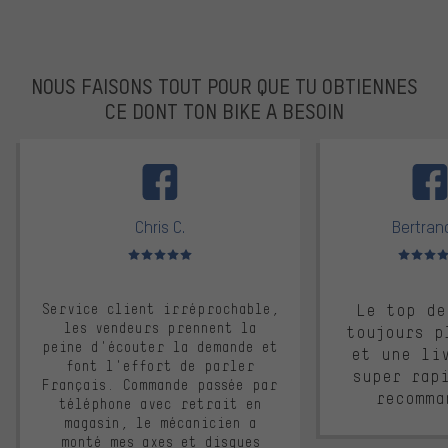
NOUS FAISONS TOUT POUR QUE TU OBTIENNES
CE DONT TON BIKE A BESOIN
facebook
Chris C.
Bertrand
Note moyenne : 5 sur 5
Note moyen
Service client irréprochable,
Le top de
les vendeurs prennent la
toujours p
peine d'écouter la demande et
et une li
font l'effort de parler
super rap
Français. Commande passée par
recomma
téléphone avec retrait en
magasin, le mécanicien a
monté mes axes et disques