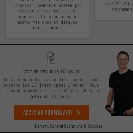
super rap
Français. Commande passée par
recomma
téléphone avec retrait en
magasin, le mécanicien a
monté mes axes et disques
gratuitement!
Droit de retour de 100 jours.
Renvoie-nous la marchandise non-utilisée
endéans les 10 jours après l’achat. Nous
te rembourserons le prix d’achat dans un
délai de 10 jours.
Accès au formulaire
Herbert,
General Operations & Services