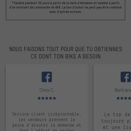
*Valable pendant 30 jours à partir de la date d'émission et valable à partir
d'un montant de commande de 60€. Le bon d'achat ne peut pas être combiné
avec d'autres actions.
NOUS FAISONS TOUT POUR QUE TU OBTIENNES
CE DONT TON BIKE A BESOIN
facebook
Chris C.
Bertrand
Note moyenne : 5 sur 5
Note moyen
Service client irréprochable,
Le top de
les vendeurs prennent la
toujours p
peine d'écouter la demande et
et une li
font l'effort de parler