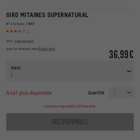
GIRO MITAINES SUPERNATURAL
N° d'article:
79897
3
excl.
frais de port
pour la livraison vers
États-Unis
36,99€
black
L
n’est plus disponible
Quantité:
1
Livraison impossible à États-Unis
pas disponible