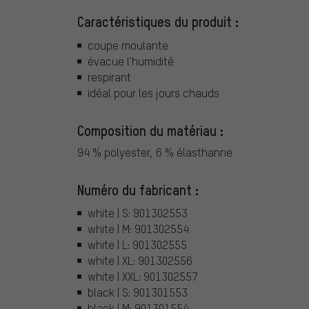
Caractéristiques du produit :
coupe moulante
évacue l'humidité
respirant
idéal pour les jours chauds
Composition du matériau :
94 % polyester, 6 % élasthanne
Numéro du fabricant :
white | S: 901302553
white | M: 901302554
white | L: 901302555
white | XL: 901302556
white | XXL: 901302557
black | S: 901301553
black | M: 901301554