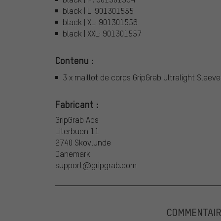
black | L: 901301555
black | XL: 901301556
black | XXL: 901301557
Contenu :
3 x maillot de corps GripGrab Ultralight Sleev
Fabricant :
GripGrab Aps
Literbuen 11
2740 Skovlunde
Danemark
support@gripgrab.com
COMMENTAIR