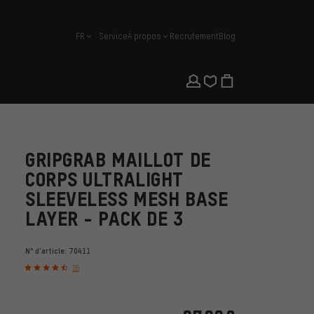
FR
Service
À propos
Recrutement
Blog
français
GRIPGRAB MAILLOT DE
CORPS ULTRALIGHT
SLEEVELESS MESH BASE
LAYER - PACK DE 3
N° d'article:
70411
16