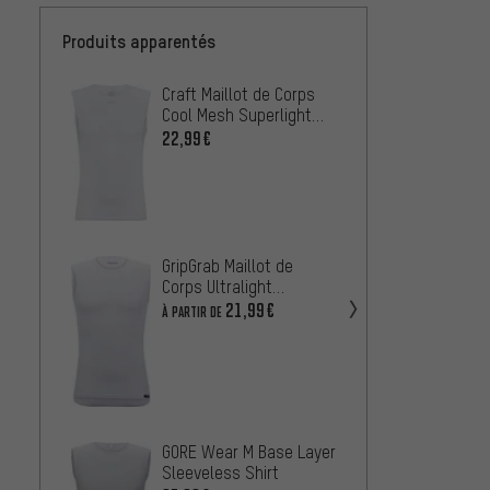
Produits apparentés
Craft Maillot de Corps
GORE W
Cool Mesh Superlight
Corps 
S/L
Shirt
22,99€
25,99
GripGr
Corps
GripGrab Maillot de
Ultral
À PARTIR
Corps Ultralight
Mesh 
Sleeveless Mesh Base
21,99€
À PARTIR DE
Layer
Northw
corps 
GORE Wear M Base Layer
22,99
Sleeveless Shirt