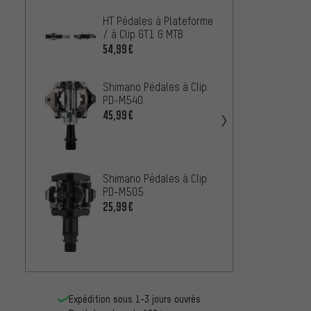
HT Pédales à Plateforme
HT Péd
/ à Clip GT1 G MTB
RACE 
54,99€
102,9
Shimano Pédales à Clip
Ritche
PD-M540
Comp 
45,99€
42,99
Shimano Pédales à Clip
PD-M505
crank
25,99€
à Clip
36,99
Expédition sous 1-3 jours ouvrés