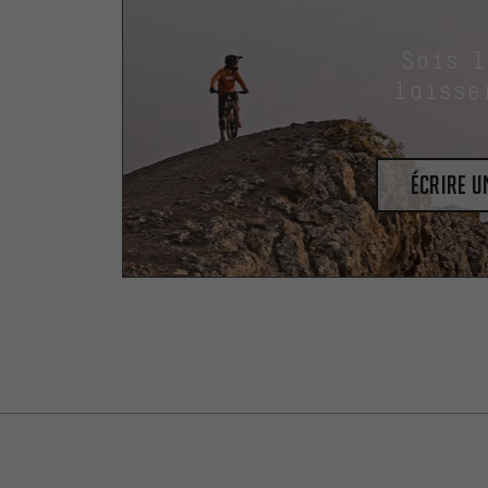
Sois 
laisse
Écrire 