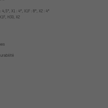
: 4,5°, X1 : 4°, X1F : 8°, X2 : 4°
 X1F, H30, X2
mes
urabilité