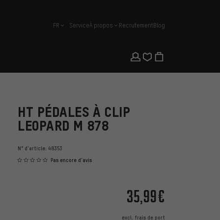
FR
Service
À propos
Recrutement
Blog
français
HT PÉDALES À CLIP
LEOPARD M 878
N° d'article:
48353
Pas encore d'avis
35,99€
excl.
frais de port