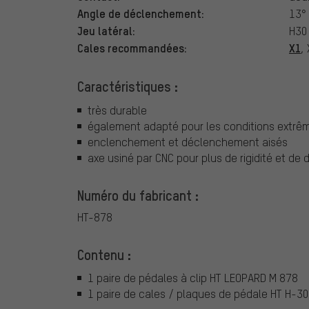
Angle de déclenchement:
13°
Jeu latéral:
H30 
Cales recommandées:
X1
,
Caractéristiques :
très durable
également adapté pour les conditions extrê
enclenchement et déclenchement aisés
axe usiné par CNC pour plus de rigidité et de d
Numéro du fabricant :
HT-878
Contenu :
1 paire de pédales à clip HT LEOPARD M 878
1 paire de cales / plaques de pédale HT H-30