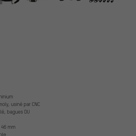
minium
moly, usiné par CNC
llé, bagues DU
x 46 mm
ble