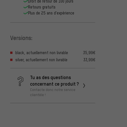
Droit de retour de 100 jours
Retours gratuits
Plus de 25 ans d'expérience
Versions:
black, actuellement non livrable
35,99€
silver, actuellement non livrable
33,99€
Tu as des questions
concernant ce produit ?
Contacte donc notre service
clientèle !