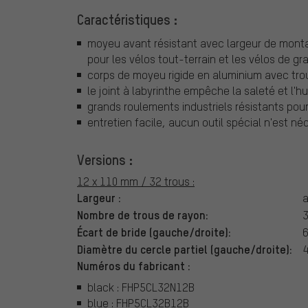
Caractéristiques :
moyeu avant résistant avec largeur de mont
pour les vélos tout-terrain et les vélos de gr
corps de moyeu rigide en aluminium avec tro
le joint à labyrinthe empêche la saleté et l'h
grands roulements industriels résistants pou
entretien facile, aucun outil spécial n'est né
Versions :
12 x 110 mm / 32 trous :
Largeur :
a
Nombre de trous de rayon:
3
Écart de bride (gauche/droite):
6
Diamètre du cercle partiel (gauche/droite):
Numéros du fabricant :
black : FHP5CL32N12B
blue : FHP5CL32B12B