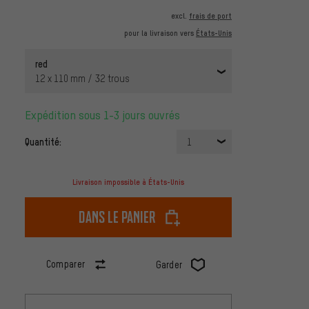
excl.
frais de port
pour la livraison vers
États-Unis
red
12 x 110 mm / 32 trous
Expédition sous 1-3 jours ouvrés
Quantité:
1
Livraison impossible à États-Unis
dans le panier
Comparer
Garder