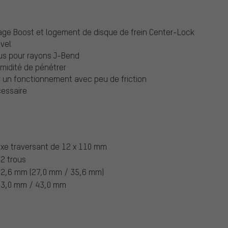
age Boost et logement de disque de frein Center-Lock
avel
us pour rayons J-Bend
umidité de pénétrer
r un fonctionnement avec peu de friction
cessaire
xe traversant de 12 x 110 mm
2 trous
2,6 mm (27,0 mm / 35,6 mm)
43,0 mm / 43,0 mm