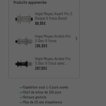
Produits apparentés
Hope Moyeu Avant Pro 5
Hope M
Disque 6 trous Boost
5 Disc
Boost
88,99€
196,9
Hope Moyeu Arrière Pro
Hope 
5 Disc 6 trous
Disque
196,99€
88,99
Hope Moyeu Arrière Pro
OneUp
5 Disc 6 trous avec
disque
Roue Libre en Acier
avant
207,99€
À PARTIR
Expédition sous 1-3 jours ouvrés
Droit de retour de 100 jours
Retours gratuits
Plus de 25 ans d'expérience