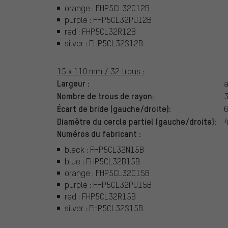
orange : FHP5CL32C12B
purple : FHP5CL32PU12B
red : FHP5CL32R12B
silver : FHP5CL32S12B
15 x 110 mm / 32 trous :
Largeur :
a
Nombre de trous de rayon:
3
Écart de bride (gauche/droite):
6
Diamètre du cercle partiel (gauche/droite):
Numéros du fabricant :
black : FHP5CL32N15B
blue : FHP5CL32B15B
orange : FHP5CL32C15B
purple : FHP5CL32PU15B
red : FHP5CL32R15B
silver : FHP5CL32S15B