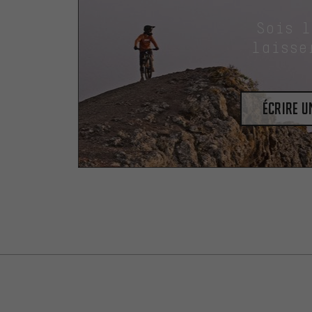
Sois 
laisse
Écrire 