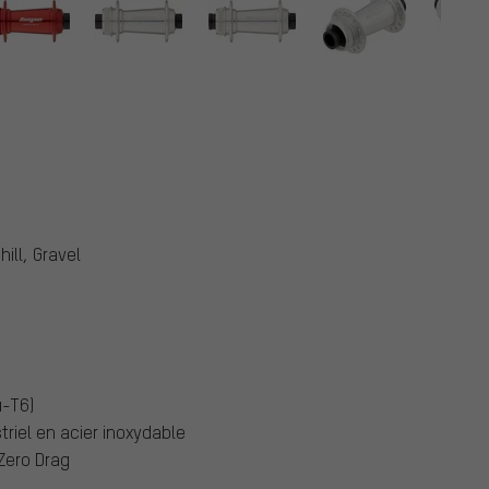
ill, Gravel
4-T6)
triel en acier inoxydable
 Zero Drag