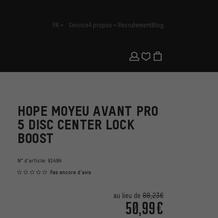
FR
Service
À propos
Recrutement
Blog
français
HOPE MOYEU AVANT PRO
5 DISC CENTER LOCK
BOOST
N° d'article:
91484
Pas encore d'avis
au lieu de
88,23€
50,99€