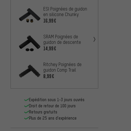
ESI Poignées de guidon
Supac
en silicone Chunky
guidon
16,99€
8,99€
SRAM Poignées de
3min1
guidon de descente
guido
14,99€
4,99€
Ritchey Poignées de
ESI Po
guidon Comp Trail
Racer
8,99€
14,99
Expédition sous 1-3 jours ouvrés
Droit de retour de 100 jours
Retours gratuits
Plus de 25 ans d'expérience