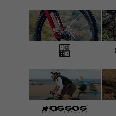
very lightweight, comfortable and more eco
with hairspray)
5 sur 5 étoiles
de Julian D.
au 09.05.2014
Article
: black | 120 mm
3 de 3 clients trouvaient cet avis utile.
Super Preis/Leistung, niedriges Gewicht, b
Montage gestaltet sich mit Alkohol einfac