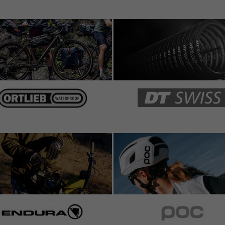
nomical. maybe they can turn the handlebars (I fixed
equem.
her als gedacht und noch kein verdrehen nach 150km.