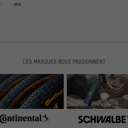
plus
 sollte eher die Ritchey WCS in Betracht ziehen. Wer aber
macht nichts falsch.
CES MARQUES NOUS PASSIONNENT
Peso increíble.