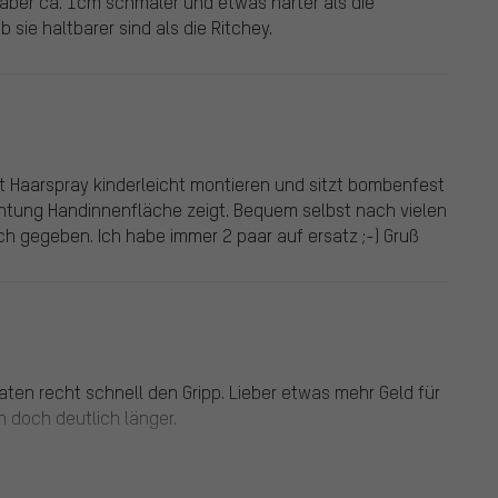
 aber ca. 1cm schmäler und etwas härter als die
sie haltbarer sind als die Ritchey.
mit Haarspray kinderleicht montieren und sitzt bombenfest
Richtung Handinnenfläche zeigt. Bequem selbst nach vielen
ich gegeben. Ich habe immer 2 paar auf ersatz ;-) Gruß
naten recht schnell den Gripp. Lieber etwas mehr Geld für
 doch deutlich länger.