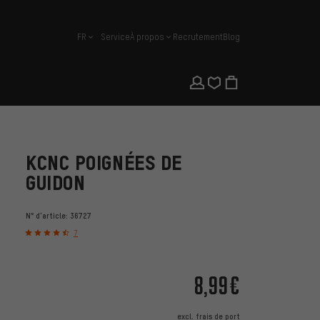
FR
Service
À propos
Recrutement
Blog
français
KCNC POIGNÉES DE
GUIDON
N° d'article:
36727
7
8,99€
excl.
frais de port