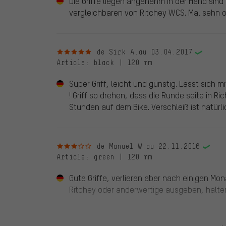
Die Griffe liegen angenehm in der Hand sind
vergleichbaren von Ritchey WCS. Mal sehn ob 
5 sur 5 étoiles
de Sirk A.
au 03.04.2017
Article
: black | 120 mm
Super Griff, leicht und günstig. Lässt sich 
! Griff so drehen, dass die Runde seite in 
Stunden auf dem Bike. Verschleiß ist natürl
3 sur 5 étoiles
de Manuel W.
au 22.11.2016
Article
: green | 120 mm
Gute Griffe, verlieren aber nach einigen Mo
Ritchey oder anderwertige ausgeben, halten