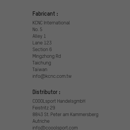
Fabricant :
KCNC International
No. 5
Alley 1
Lane 123
Section 6
Mingzhong Rd
Taichung
Taïwan
info@kcnc.com.tw
Distributor :
COOOLsport HandelsgmbH
Feistritz 29
8843 St. Peter am Kammersberg
Autriche
info@cooolsport.com