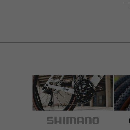
4 sur 5 étoiles
de Markus W.
au 26.10.2014
Article
: green | 120 mm
4 de 4 clients trouvaient cet avis utile.
Montage mit Wasser ging gut, sitzen fest.
Griffgummi ziemlich hart, wer Komfort sucht
einen günstigen Farbtupfer fürs Bike sucht 
Würde sie wieder kaufen.
5 sur 5 étoiles
de ANTONIO C.
au 17.08.2014
Article
: green | 120 mm
Perfectos si los fijas bien con laca de pelo. 
4 sur 5 étoiles
de Franco P.
au 22.07.2014
Article
: black | 120 mm
1 de 1 clients trouvaient cet avis utile.