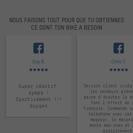
NOUS FAISONS TOUT POUR QUE TU OBTIENNES
CE DONT TON BIKE A BESOIN
facebook
Guy B.
Chris C.
Note moyenne : 5 sur 5
Note moyenne : 
Super réactif,
Service client irrép
les vendeurs pren
sympa !
peine d'écouter la d
Sportivement !!!
font l'effort de 
Guyges
Français. Commande p
téléphone avec ret
magasin, le mécan
monté mes axes et 
gratuitement