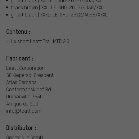
ghost black | XXL: LE-SHO-2612/4065/XXL
brass brown | XXL: LE-SHO-2612/4058/XXL
ghost black | XXXL: LE-SHO-2612/4065/XXXL
Contenu :
- 1 x short Leatt Trail MTB 2.0
Fabricant :
Leatt Corporation
50 Kiepersol Crescent
Atlas Gardens
Contermanskloof Rd
Durbanville 7550
Afrique du Sud
info@leatt.com
Distributor :
Sports Nut GmbH