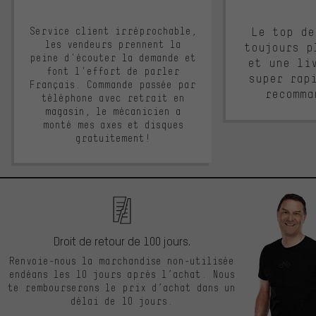
Service client irréprochable,
Le top de
les vendeurs prennent la
toujours p
peine d'écouter la demande et
et une li
font l'effort de parler
super rap
Français. Commande passée par
recomma
téléphone avec retrait en
magasin, le mécanicien a
monté mes axes et disques
gratuitement!
Droit de retour de 100 jours.
Renvoie-nous la marchandise non-utilisée
endéans les 10 jours après l’achat. Nous
te rembourserons le prix d’achat dans un
délai de 10 jours.