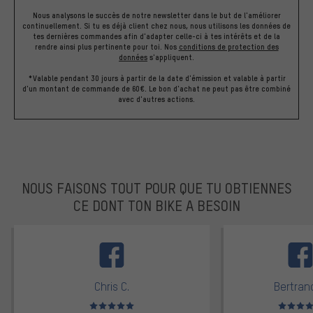
Nous analysons le succès de notre newsletter dans le but de l'améliorer
continuellement. Si tu es déjà client chez nous, nous utilisons les données de
tes dernières commandes afin d'adapter celle-ci à tes intérêts et de la
rendre ainsi plus pertinente pour toi.
Nos
conditions de protection des
données
s'appliquent.
*Valable pendant 30 jours à partir de la date d'émission et valable à partir
d'un montant de commande de 60€. Le bon d'achat ne peut pas être combiné
avec d'autres actions.
NOUS FAISONS TOUT POUR QUE TU OBTIENNES
CE DONT TON BIKE A BESOIN
facebook
Chris C.
Bertrand
Note moyenne : 5 sur 5
Note moyen