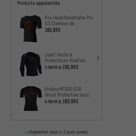
Produits apparentés
Fox Head Baseframe Pro
Fox H
SS Chemise de
Prote
protection
Pro D
105,99€
À PARTIR
Leatt Veste à
alpine
Protecteurs ReaFlex
prote
Stealth
Plasm
196,99€
161,9
À PARTIR DE
Endura MT500 D30
EVOC P
Ghost Protective sous-
torse 
vêtement de protection
109,99€
À PARTIR DE
159,9
Expédition sous 1-3 jours ouvrés