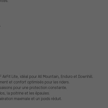
ites.
T
 AirFit Lite, idéal pour All Mountain, Enduro et Downhill.
nt et confort optimisés pour les riders.
s saisons pour une protection constante.
os, la poitrine et les épaules.
 aération maximale et un poids réduit.