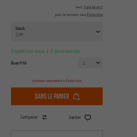
excl.
frais de port
pour la livraison vers
États-Unis
black
S/M
Expédition sous 1-3 jours ouvrés
Quantité:
1
Livraison impossible à États-Unis
dans le panier
Comparer
Garder