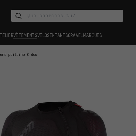
TELIER
VÊTEMENTS
VÉLOS
ENFANTS
GRAVEL
MARQUES
ions poitrine & dos