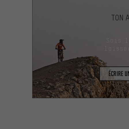
TON 
Sois 
laisse
Écrire 