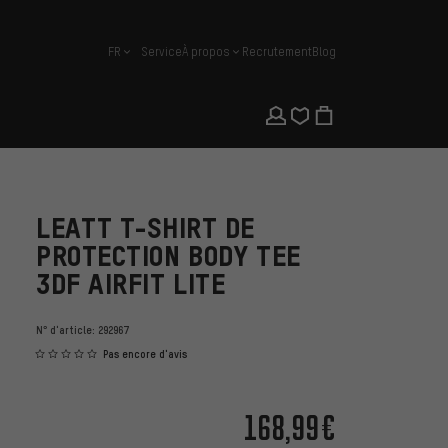
FR
Service
À propos
Recrutement
Blog
français
LEATT T-SHIRT DE
PROTECTION BODY TEE
3DF AIRFIT LITE
N° d'article:
292967
Pas encore d'avis
168,99€