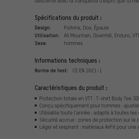
descente avec la tranquillité d'esprit que tu mér
Spécifications du produit :
Design:
Poitrine, Dos, Épaule
Utilisation:
All Mountain, Downhill, Enduro, VT
Sexe:
hommes
Informations techniques :
Norme de test:
CE EN 1621-1
Caractéristiques du produit :
Protection totale en VTT : T-shirt Body Tee 3DF
Conçu spécifiquement pour hommes : ajusteme
Utilisable toute l'année : adapté à toutes le
Sécurité accrue : zones de protection sur le d
Léger et respirant : matériaux AirFit pour une