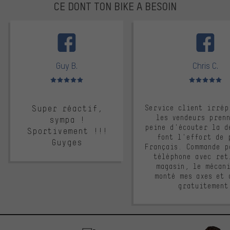
CE DONT TON BIKE A BESOIN
facebook
Guy B.
Chris C.
Note moyenne : 5 sur 5
Note moyenne : 
Super réactif,
Service client irrép
les vendeurs pren
sympa !
peine d'écouter la d
Sportivement !!!
font l'effort de 
Guyges
Français. Commande p
téléphone avec ret
magasin, le mécan
monté mes axes et 
gratuitement