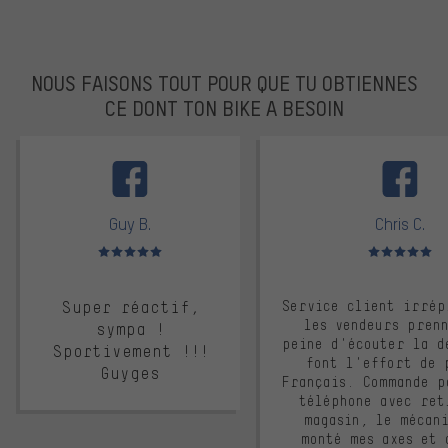
NOUS FAISONS TOUT POUR QUE TU OBTIENNES
CE DONT TON BIKE A BESOIN
facebook
Guy B.
Chris C.
Note moyenne : 5 sur 5
Note moyenne : 
Super réactif,
Service client irrép
les vendeurs pren
sympa !
peine d'écouter la d
Sportivement !!!
font l'effort de 
Guyges
Français. Commande p
téléphone avec ret
magasin, le mécan
monté mes axes et 