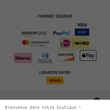
PAIEMENT SÉCURISÉ
Des offres plus adaptées
Au lieu de pubs au hasard, nous afficherons des offres plus
LIVRAISON RAPIDE
pertinentes. Les cookies de marketing nous aident à identifier tes
intérêts et à te présenter des offres et des conseils sur mesure.
Plus de performance
Ce que tu cherches sur notre boutique et ce dont tu as besoin :
ça nous intéresse. Avec les cookies 'performance', tu peux nous
aider à améliorer notre site Internet et la gamme de produits que
Laisse-toi conseiller
Bienvenue dans notre boutique !
nous proposons grâce à ton comportement d'achat.