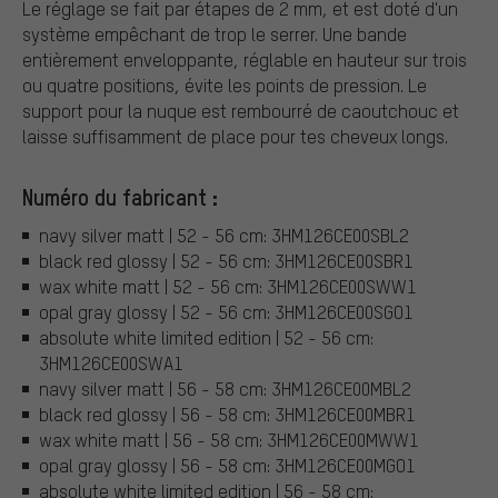
Le réglage se fait par étapes de 2 mm, et est doté d'un
système empêchant de trop le serrer. Une bande
entièrement enveloppante, réglable en hauteur sur trois
ou quatre positions, évite les points de pression. Le
support pour la nuque est rembourré de caoutchouc et
laisse suffisamment de place pour tes cheveux longs.
Numéro du fabricant :
navy silver matt | 52 - 56 cm: 3HM126CE00SBL2
black red glossy | 52 - 56 cm: 3HM126CE00SBR1
wax white matt | 52 - 56 cm: 3HM126CE00SWW1
opal gray glossy | 52 - 56 cm: 3HM126CE00SGO1
absolute white limited edition | 52 - 56 cm:
3HM126CE00SWA1
navy silver matt | 56 - 58 cm: 3HM126CE00MBL2
black red glossy | 56 - 58 cm: 3HM126CE00MBR1
wax white matt | 56 - 58 cm: 3HM126CE00MWW1
opal gray glossy | 56 - 58 cm: 3HM126CE00MGO1
absolute white limited edition | 56 - 58 cm: