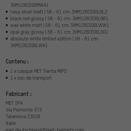
3HM126CE00MWA1
navy silver matt | 58 - 61 cm: 3HM126CE00LBL2
black red glossy | 58 - 61 cm: 3HM126CE00LBR1
wax white matt | 58 - 61 cm: 3HM126CE00LWW1
opal gray glossy | 58 - 61 cm: 3HM126CE00LGO1
absolute white limited edition | 58 - 61 cm:
3HM126CE00LWA1
Contenu :
1 x casque MET Trenta MIPS
1 x sac de transport
Fabricant :
MET SPA
Via Piemonte 373
Talamona 23018
Italie
met.deutschland@met-helmets.com