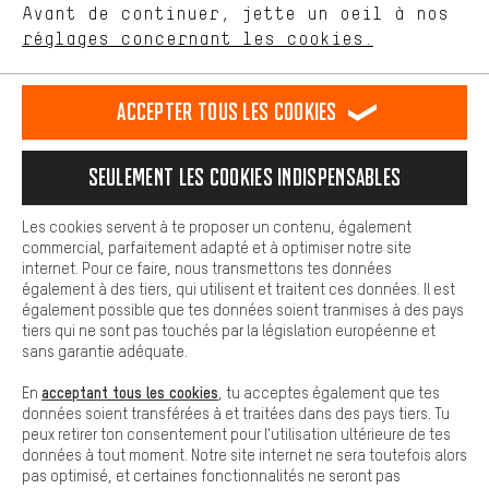
Avant de continuer, jette un oeil à nos
Plus de confort
réglages concernant les cookies.
Rappel Programmé
L'expérience d'achat est plus confortable. Ton expérience d'achat
est plus confortable. Avec les cookies de confort, nous
Formulaire de contact
établissons des liens avec des plateformes de médias sociaux.
Accepter tous les cookies
Nous pouvons ainsi mettre à ta disposition d'autres contenus et
informations utiles. De plus, tu as la possibilité d'utiliser des
Notre politique en matière de protection de la vie privée
services supplémentaires qui te permettent de trouver plus
Langue"
Seulement les cookies indispensables
facilement les bons produits. Par exemple, nous proposons une
fonction de chat qui permet de répondre rapidement et
FR
EN
DE
ES
facilement aux questions.
français
english
Deutsch
español
Les cookies servent à te proposer un contenu, également
commercial, parfaitement adapté et à optimiser notre site
Cookies de base
internet. Pour ce faire, nous transmettons tes données
Les cookies de base garantissent que tu puisses utiliser les
également à des tiers, qui utilisent et traitent ces données. Il est
RÉSILIER LE CONTRAT
Communauté d'Aix-la-Chapelle
fonctions de notre site web.
également possible que tes données soient tranmises à des pays
tiers qui ne sont pas touchés par la législation européenne et
Programme d'affiliation
Mentions Légales
Protection des données
sans garantie adéquate.
Conditions générales de vente
Plateforme d'Alerte
acceptant tous les cookies
En
, tu acceptes également que tes
données soient transférées à et traitées dans des pays tiers. Tu
Reprise des batteries
Corepile
Paramètres de cookies
peux retirer ton consentement pour l'utilisation ultérieure de tes
données à tout moment. Notre site internet ne sera toutefois alors
Modifier le contraste
pas optimisé, et certaines fonctionnalités ne seront pas