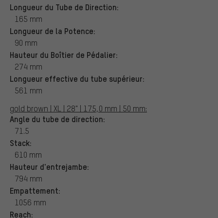
Longueur du Tube de Direction:
165 mm
Longueur de la Potence:
90 mm
Hauteur du Boîtier de Pédalier:
274 mm
Longueur effective du tube supérieur:
561 mm
gold brown | XL | 28" | 175,0 mm | 50 mm:
Angle du tube de direction:
71.5
Stack:
610 mm
Hauteur d'entrejambe:
794 mm
Empattement:
1056 mm
Reach: