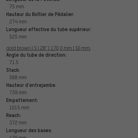
75 mm
Hauteur du Boîtier de Pédalier:
274 mm
Longueur effective du tube supérieur:
525 mm
gold brown | S | 28" | 170,0 mm | 50 mm:
Angle du tube de direction:
71.5
Stack:
568 mm
Hauteur d'entrejambe:
739 mm
Empattement:
1015 mm
Reach:
372 mm
Longueur des bases:
430 mm