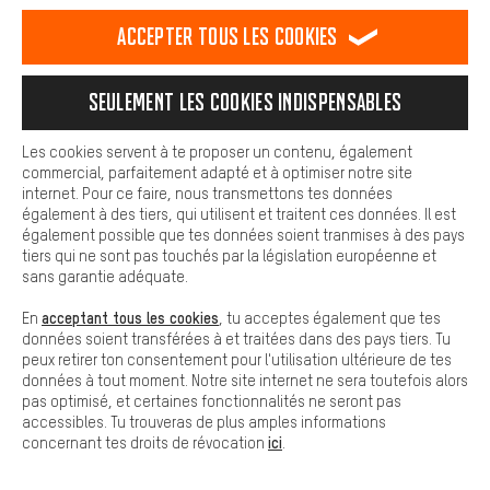
est plus confortable. Avec les cookies de confort, nous
établissons des liens avec des plateformes de médias sociaux.
Inscris-toi maintenant
Accepter tous les cookies
Nous pouvons ainsi mettre à ta disposition d'autres contenus et
et reçois un bon d'achat de
informations utiles. De plus, tu as la possibilité d'utiliser des
services supplémentaires qui te permettent de trouver plus
5€*.
Seulement les cookies indispensables
facilement les bons produits. Par exemple, nous proposons une
fonction de chat qui permet de répondre rapidement et
Ne rate aucune de nos
facilement aux questions.
Les cookies servent à te proposer un contenu, également
recommandations
et
commercial, parfaitement adapté et à optimiser notre site
Cookies de base
promotions
!
internet. Pour ce faire, nous transmettons tes données
Les cookies de base garantissent que tu puisses utiliser les
également à des tiers, qui utilisent et traitent ces données. Il est
fonctions de notre site web.
également possible que tes données soient tranmises à des pays
Courriel
tiers qui ne sont pas touchés par la législation européenne et
sans garantie adéquate.
acceptant tous les cookies
En
, tu acceptes également que tes
données soient transférées à et traitées dans des pays tiers. Tu
peux retirer ton consentement pour l'utilisation ultérieure de tes
données à tout moment. Notre site internet ne sera toutefois alors
S’abonner à la newsletter
pas optimisé, et certaines fonctionnalités ne seront pas
accessibles. Tu trouveras de plus amples informations
ici
concernant tes droits de révocation
.
Nous analysons le succès de notre newsletter dans le but de l'améliorer
continuellement. Si tu es déjà client chez nous, nous utilisons les données de
tes dernières commandes afin d'adapter celle-ci à tes intérêts et de la