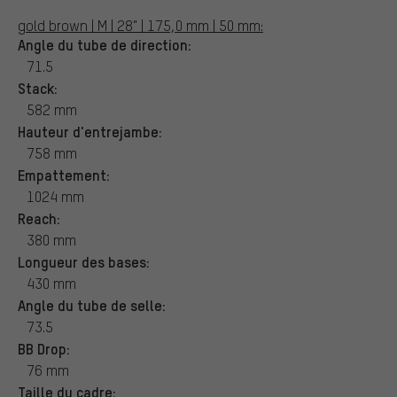
gold brown | M | 28" | 175,0 mm | 50 mm:
Angle du tube de direction:
71.5
Stack:
582 mm
Hauteur d'entrejambe:
758 mm
Empattement:
1024 mm
Reach:
380 mm
Longueur des bases:
430 mm
Angle du tube de selle:
73.5
BB Drop:
76 mm
Taille du cadre: