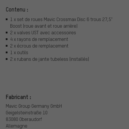
Contenu :
1 x set de roues Mavic Crossmax Disc 6 trous 27,5"
Boost (roue avant et roue arrière)
2 x valves UST avec accessoires
4 x rayons de remplacement
2 x écrous de remplacement
1 x outils
2 x rubans de jante tubeless (installés)
Fabricant :
Mavic Group Germany GmbH
Geigelsteinstraße 10
83080 Oberaudorf
Allemagne