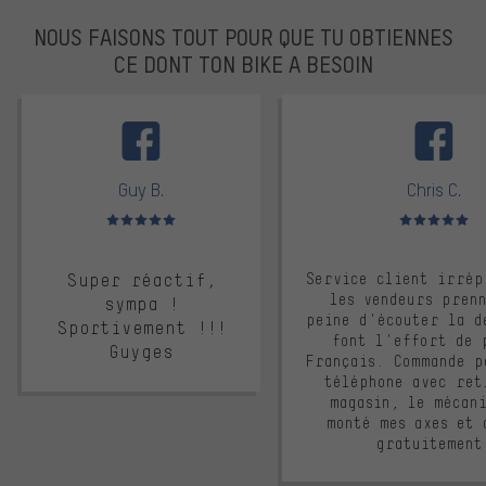
NOUS FAISONS TOUT POUR QUE TU OBTIENNES
CE DONT TON BIKE A BESOIN
facebook
Guy B.
Chris C.
Note moyenne : 5 sur 5
Note moyenne : 
Super réactif,
Service client irrép
les vendeurs pren
sympa !
peine d'écouter la d
Sportivement !!!
font l'effort de 
Guyges
Français. Commande p
téléphone avec ret
magasin, le mécan
monté mes axes et 
gratuitement