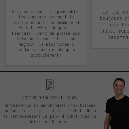
Service client irréprochable,
Le top de
les vendeurs prennent la
toujours p
peine d'écouter la demande et
et une li
font l'effort de parler
super rap
Français. Commande passée par
recomma
téléphone avec retrait en
magasin, le mécanicien a
monté mes axes et disques
gratuitement!
Droit de retour de 100 jours.
Renvoie-nous la marchandise non-utilisée
endéans les 10 jours après l’achat. Nous
te rembourserons le prix d’achat dans un
délai de 10 jours.