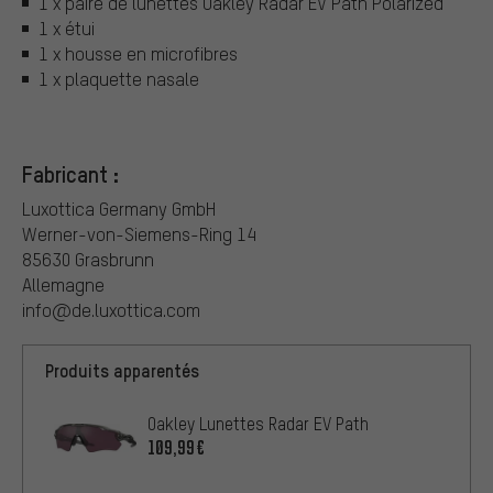
1 x paire de lunettes Oakley Radar EV Path Polarized
1 x étui
1 x housse en microfibres
1 x plaquette nasale
Fabricant :
Luxottica Germany GmbH
Werner-von-Siemens-Ring 14
85630 Grasbrunn
Allemagne
info@de.luxottica.com
Produits apparentés
Oakley Lunettes Radar EV Path
109,99€