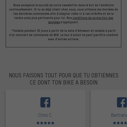
Nous analysons le succès de notre newsletter dans le but de l'améliorer
continuellement. Si tu es déjà client chez nous, nous utilisons les données de
tes dernières commandes afin d'adapter celle-ci à tes intérêts et de la
rendre ainsi plus pertinente pour toi.
Nos
conditions de protection des
données
s'appliquent.
*Valable pendant 30 jours à partir de la date d'émission et valable à partir
d'un montant de commande de 60€. Le bon d'achat ne peut pas être combiné
avec d'autres actions.
NOUS FAISONS TOUT POUR QUE TU OBTIENNES
CE DONT TON BIKE A BESOIN
facebook
Chris C.
Bertrand
Note moyenne : 5 sur 5
Note moyen