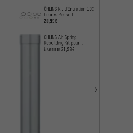
ÖHLINS Kit d'Entretien 100
ÖHLIN
heures Ressort
pneum
Pneumatique
RXF38
20,99€
226,9
RXF34/RXF36/RXF38/DH38
ÖHLINS Air Spring
Rebuilding Kit pour
RXF36 / RXF38 / DH38
31,99€
À PARTIR DE