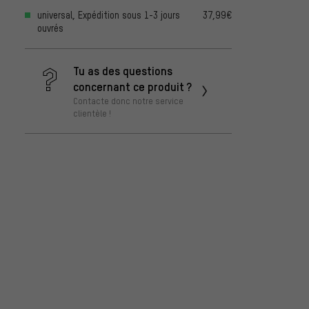
universal, Expédition sous 1-3 jours
37,99€
ouvrés
Tu as des questions
concernant ce produit ?
Contacte donc notre service
clientèle !
ÖHLIN
pneum
m.1/m
259,0