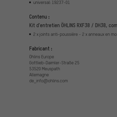
universal: 19237-01
Contenu :
Kit d'entretien ÖHLINS RXF38 / DH38, co
2 x joints anti-poussière - 2 x anneaux en mo
Fabricant :
Öhlins Europe
Gottlieb-Daimler-Straße 25
53520 Meuspath
Allemagne
de_info@ohlins.com