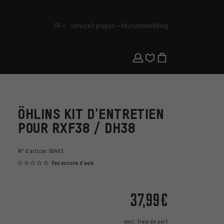
FR
Service
À propos
Recrutement
Blog
français
ÖHLINS KIT D'ENTRETIEN
POUR RXF38 / DH38
N° d'article:
82403
Pas encore d'avis
37,99€
excl.
frais de port