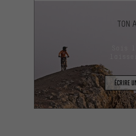
TON 
Sois 
laisse
Écrire 