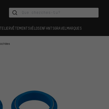
TELIER
VÊTEMENTS
VÉLOS
ENFANTS
GRAVEL
MARQUES
tachées