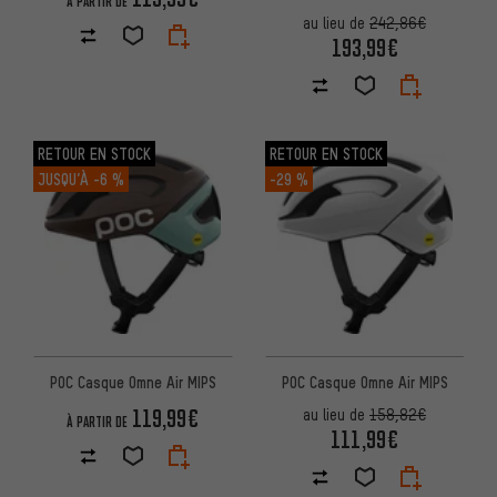
À PARTIR DE
au lieu de
242,86€
193,99€
RETOUR EN STOCK
RETOUR EN STOCK
JUSQU’À
-6 %
-29 %
POC Casque Omne Air MIPS
POC Casque Omne Air MIPS
119,99€
au lieu de
158,82€
À PARTIR DE
111,99€