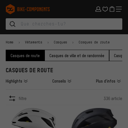
Aller à la navigation principale
Aller à la navigation des catégories
Aller au contenu
Aller aux marques et à la newsletter
Aller au pied de page
bike-components.de Page d'accueil
Home
Vêtements
Casques
Casques de route
Casques de route
Casques de ville et de randonnée
Casques
CASQUES DE ROUTE
Highlights
Conseils
Plus d'infos
filtre
336 article
ARTICLES