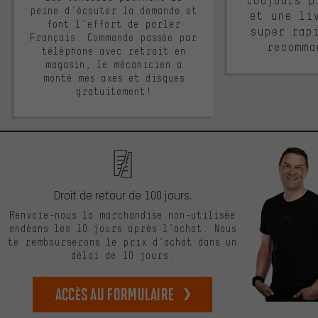
toujours p
peine d'écouter la demande et
et une li
font l'effort de parler
super rap
Français. Commande passée par
recomma
téléphone avec retrait en
magasin, le mécanicien a
monté mes axes et disques
gratuitement!
Droit de retour de 100 jours.
Renvoie-nous la marchandise non-utilisée
endéans les 10 jours après l’achat. Nous
te rembourserons le prix d’achat dans un
délai de 10 jours.
Accès au formulaire