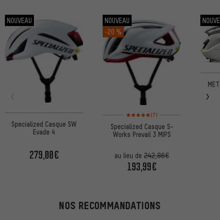
NOUVEAU
NOUVEAU
NOUV
-20 %
MET
Note moyenne : 5 sur 5 d'après 7 avis
(7)
Specialized Casque SW
Specialized Casque S-
Evade 4
Works Prevail 3 MIPS
279,00€
au lieu de
242,86€
193,99€
NOS RECOMMANDATIONS