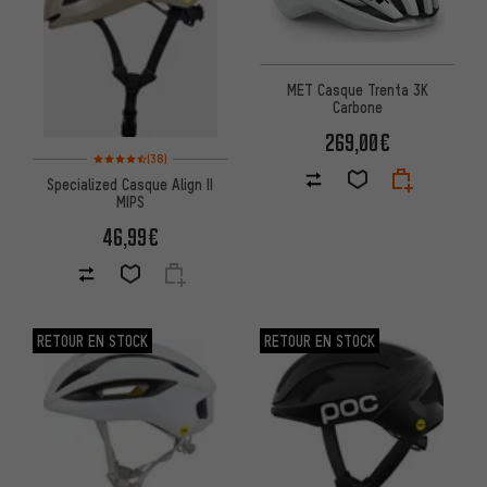
MET Casque Trenta 3K
Carbone
269,00€
Note moyenne : 4,5 sur 5 d'après 38 avis
(38)
Specialized Casque Align II
MIPS
46,99€
RETOUR EN STOCK
RETOUR EN STOCK