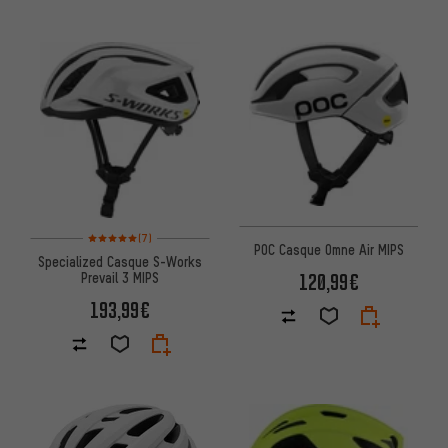
Note moyenne : 5 sur 5 d'après 7 avis
(7)
POC Casque Omne Air MIPS
Specialized Casque S-Works
120,99€
Prevail 3 MIPS
193,99€