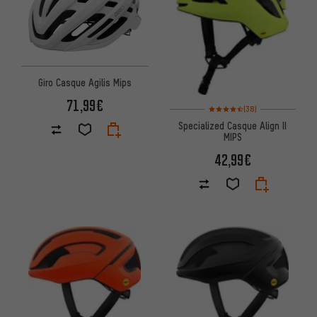
Giro Casque Agilis Mips
71,99€
Note moyenne : 4,5 sur 5 d'aprè
(38)
Specialized Casque Align II
MIPS
42,99€