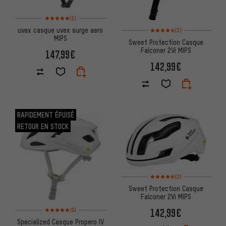
Note moyenne : 5 sur 5 d'après 1 avis
(1)
Note moyenne : 4,5 sur 5 d'apr
uvex casque uvex surge aero
(3)
MIPS
Sweet Protection Casque
Falconer 2Vi MIPS
147,99€
142,99€
RAPIDEMENT ÉPUISÉ
RETOUR EN STOCK
Note moyenne : 4,5 sur 5 d'apr
(3)
Sweet Protection Casque
Falconer 2Vi MIPS
Note moyenne : 5 sur 5 d'après 5 avis
142,99€
(5)
Specialized Casque Propero IV