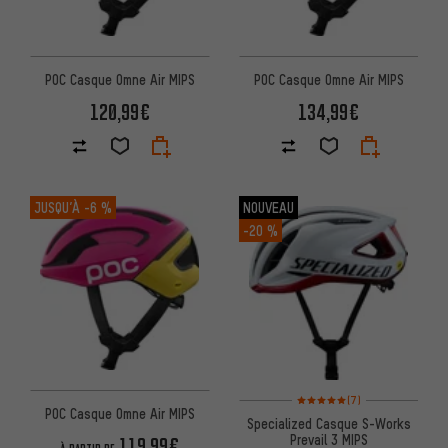
POC Casque Omne Air MIPS
POC Casque Omne Air MIPS
120,99€
134,99€
JUSQU’À
-6 %
NOUVEAU
-20 %
Note moyenne : 5 sur 5 d'après
(7)
POC Casque Omne Air MIPS
Specialized Casque S-Works
Prevail 3 MIPS
119,99€