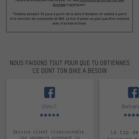
données
s'appliquent.
*Valable pendant 30 jours à partir de la date d'émission et valable à partir
d'un montant de commande de 60€. Le bon d'achat ne peut pas être combiné
avec d'autres actions.
NOUS FAISONS TOUT POUR QUE TU OBTIENNES
CE DONT TON BIKE A BESOIN
facebook
Chris C.
Bertrand
Note moyenne : 5 sur 5
Note moyen
Service client irréprochable,
Le top de
les vendeurs prennent la