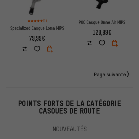
Note moyenne : 5 sur 5 d'après 1 avis
(1)
POC Casque Omne Air MIPS
Specialized Casque Loma MIPS
120,99€
79,99€
Page suivante
POINTS FORTS DE LA CATÉGORIE
CASQUES DE ROUTE
NOUVEAUTÉS