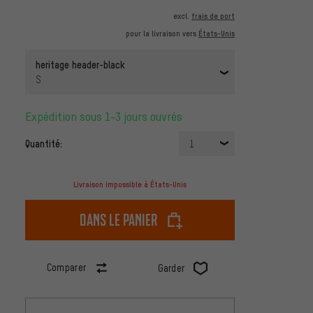
excl.
frais de port
pour la livraison vers
États-Unis
heritage header-black
S
Expédition sous 1-3 jours ouvrés
Quantité:
1
Livraison impossible à États-Unis
dans le panier
Comparer
Garder