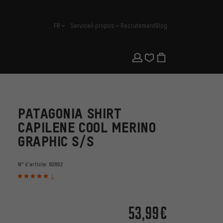
FR
Service
À propos
Recrutement
Blog
français
PATAGONIA SHIRT
CAPILENE COOL MERINO
GRAPHIC S/S
N° d'article:
82802
1
53,99€