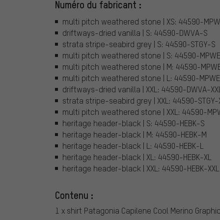
Numéro du fabricant :
multi pitch weathered stone | XS: 44590-MP
driftways-dried vanilla | S: 44590-DWVA-S
strata stripe-seabird grey | S: 44590-STGY-S
multi pitch weathered stone | S: 44590-MPW
multi pitch weathered stone | M: 44590-MPW
multi pitch weathered stone | L: 44590-MPW
driftways-dried vanilla | XXL: 44590-DWVA-XX
strata stripe-seabird grey | XXL: 44590-STGY-
multi pitch weathered stone | XXL: 44590-M
heritage header-black | S: 44590-HEBK-S
heritage header-black | M: 44590-HEBK-M
heritage header-black | L: 44590-HEBK-L
heritage header-black | XL: 44590-HEBK-XL
heritage header-black | XXL: 44590-HEBK-XXL
Contenu :
1 x shirt Patagonia Capilene Cool Merino Graphi