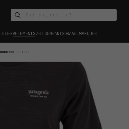
TELIER
VÊTEMENTS
VÉLOS
ENFANTS
GRAVEL
MARQUES
 manches courtes