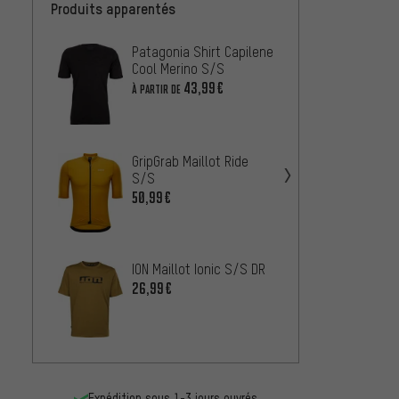
Produits apparentés
Patagonia Shirt Capilene
GripGr
Cool Merino S/S
Merin
43,99€
À PARTIR DE
À PARTIR
GORE W
GripGrab Maillot Ride
Spinsh
S/S
50,99€
À PARTIR
POC Ma
ION Maillot Ionic S/S DR
SS
26,99€
À PARTIR
Expédition sous 1-3 jours ouvrés