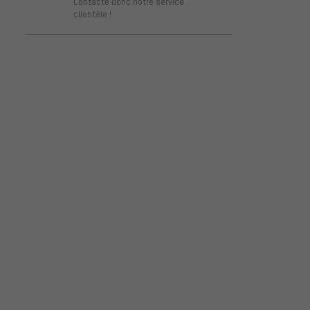
Contacte donc notre service
clientèle !