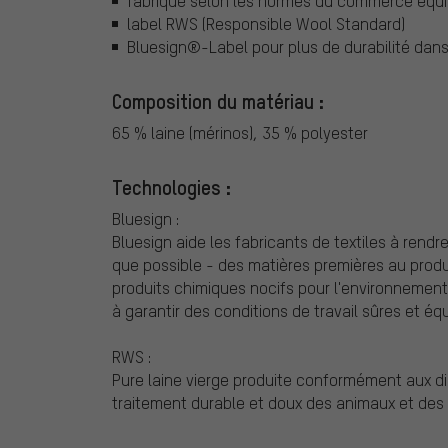
fabriqué selon les normes du commerce équi
label RWS (Responsible Wool Standard)
Bluesign®-Label pour plus de durabilité dans l
Composition du matériau :
65 % laine (mérinos), 35 % polyester
Technologies :
Bluesign :
Bluesign aide les fabricants de textiles à rend
que possible - des matières premières au produit
produits chimiques nocifs pour l'environnement 
à garantir des conditions de travail sûres et équ
RWS :
Pure laine vierge produite conformément aux d
traitement durable et doux des animaux et des