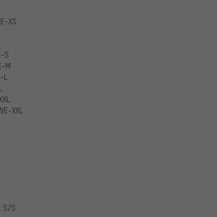
WE-XS
E-S
E-M
E-L
L
XXL
PWE-XXL
c S/S