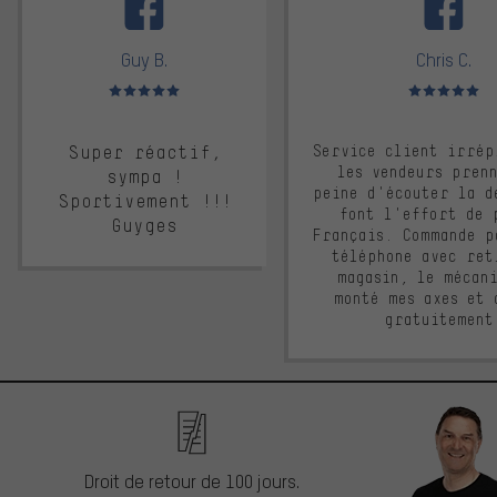
Guy B.
Chris C.
Note moyenne : 5 sur 5
Note moyenne : 
Super réactif,
Service client irrép
les vendeurs pren
sympa !
peine d'écouter la d
Sportivement !!!
font l'effort de 
Guyges
Français. Commande p
téléphone avec ret
magasin, le mécan
monté mes axes et 
gratuitement
Droit de retour de 100 jours.