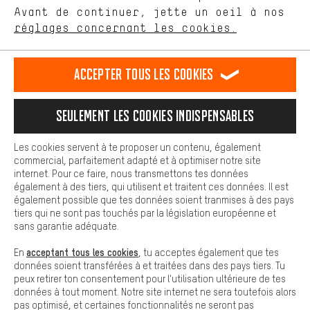
Avant de continuer, jette un oeil à nos
Plus de confort
FR
EN
DE
ES
français
english
Deutsch
español
réglages concernant les cookies.
L'expérience d'achat est plus confortable. Ton expérience d'achat
est plus confortable. Avec les cookies de confort, nous
établissons des liens avec des plateformes de médias sociaux.
RÉSILIER LE CONTRAT
Communauté d'Aix-la-Chapelle
Accepter tous les cookies
Nous pouvons ainsi mettre à ta disposition d'autres contenus et
informations utiles. De plus, tu as la possibilité d'utiliser des
Programme d'affiliation
Mentions Légales
Protection des données
services supplémentaires qui te permettent de trouver plus
Seulement les cookies indispensables
facilement les bons produits. Par exemple, nous proposons une
Conditions générales de vente
Plateforme d'Alerte
fonction de chat qui permet de répondre rapidement et
facilement aux questions.
Reprise des batteries
Corepile
Paramètres de cookies
Les cookies servent à te proposer un contenu, également
commercial, parfaitement adapté et à optimiser notre site
Cookies de base
internet. Pour ce faire, nous transmettons tes données
Modifier le contraste
Les cookies de base garantissent que tu puisses utiliser les
également à des tiers, qui utilisent et traitent ces données. Il est
fonctions de notre site web.
également possible que tes données soient tranmises à des pays
Tous les prix s'entendent en euros (MwSt hors) plus les
tiers qui ne sont pas touchés par la législation européenne et
frais de port
États-Unis
pour la livraison vers
.
sans garantie adéquate.
acceptant tous les cookies
En
, tu acceptes également que tes
données soient transférées à et traitées dans des pays tiers. Tu
peux retirer ton consentement pour l'utilisation ultérieure de tes
données à tout moment. Notre site internet ne sera toutefois alors
pas optimisé, et certaines fonctionnalités ne seront pas