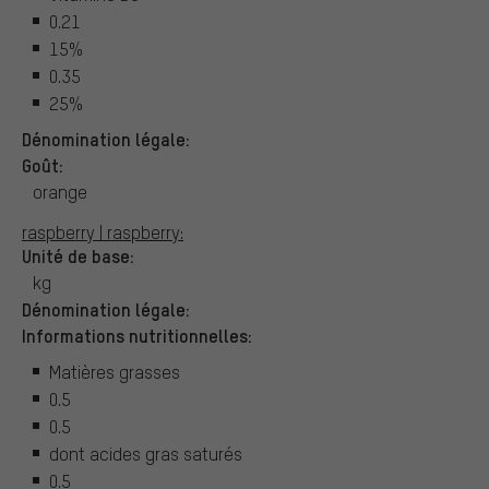
0.21
15%
0.35
25%
Dénomination légale:
Goût:
orange
raspberry | raspberry:
Unité de base:
kg
Dénomination légale:
Informations nutritionnelles:
Matières grasses
0.5
0.5
dont acides gras saturés
0.5