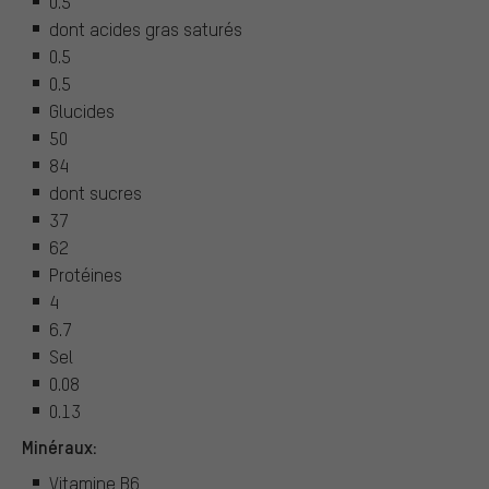
0.5
dont acides gras saturés
0.5
0.5
Glucides
50
84
dont sucres
37
62
Protéines
4
6.7
Sel
0.08
0.13
Minéraux:
Vitamine B6