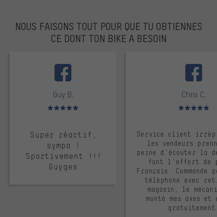
NOUS FAISONS TOUT POUR QUE TU OBTIENNES
CE DONT TON BIKE A BESOIN
facebook
Guy B.
Chris C.
Note moyenne : 5 sur 5
Note moyenne : 
Super réactif,
Service client irrép
les vendeurs pren
sympa !
peine d'écouter la d
Sportivement !!!
font l'effort de 
Guyges
Français. Commande p
téléphone avec ret
magasin, le mécan
monté mes axes et 
gratuitement