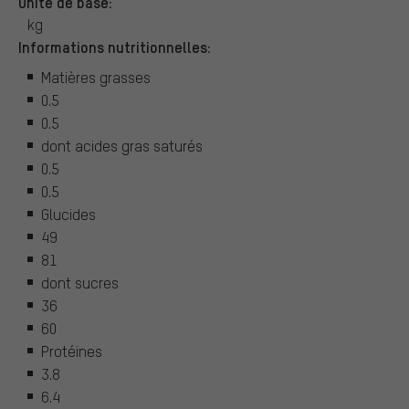
Unité de base:
kg
Informations nutritionnelles:
Matières grasses
0.5
0.5
dont acides gras saturés
0.5
0.5
Glucides
49
81
dont sucres
36
60
Protéines
3.8
6.4