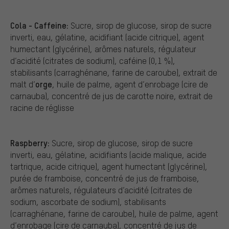
Cola - Caffeine:
Sucre, sirop de glucose, sirop de sucre
inverti, eau, gélatine, acidifiant (acide citrique), agent
humectant (glycérine), arômes naturels, régulateur
d’acidité (citrates de sodium), caféine (0,1 %),
stabilisants (carraghénane, farine de caroube), extrait de
orge
malt d’
, huile de palme, agent d’enrobage (cire de
carnauba), concentré de jus de carotte noire, extrait de
racine de réglisse
Raspberry:
Sucre, sirop de glucose, sirop de sucre
inverti, eau, gélatine, acidifiants (acide malique, acide
tartrique, acide citrique), agent humectant (glycérine),
purée de framboise, concentré de jus de framboise,
arômes naturels, régulateurs d’acidité (citrates de
sodium, ascorbate de sodium), stabilisants
(carraghénane, farine de caroube), huile de palme, agent
d’enrobage (cire de carnauba), concentré de jus de