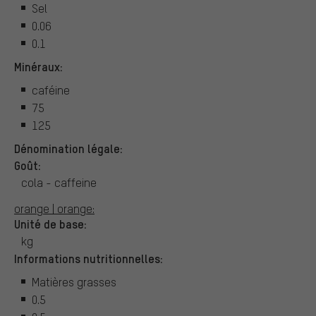
Sel
0.06
0.1
Minéraux:
caféine
75
125
Dénomination légale:
Goût:
cola - caffeine
orange | orange:
Unité de base:
kg
Informations nutritionnelles:
Matières grasses
0.5