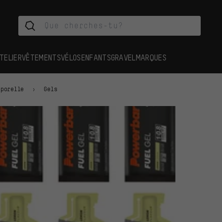
TELIER
VÊTEMENTS
VÉLOS
ENFANTS
GRAVEL
MARQUES
rporelle
Gels