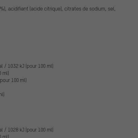
), acidifiant (acide citrique), citrates de sodium, sel,
al / 1032 kJ (pour 100 ml)
0 ml)
(pour 100 ml)
ml)
al / 1028 kJ (pour 100 ml)
0 ml)