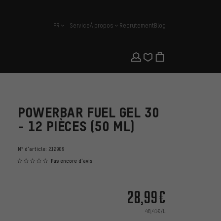
FR
Service
À propos
Recrutement
Blog
français
POWERBAR FUEL GEL 30
- 12 PIÈCES (50 ML)
N° d'article:
212909
Pas encore d'avis
28,99€
48,41€/L