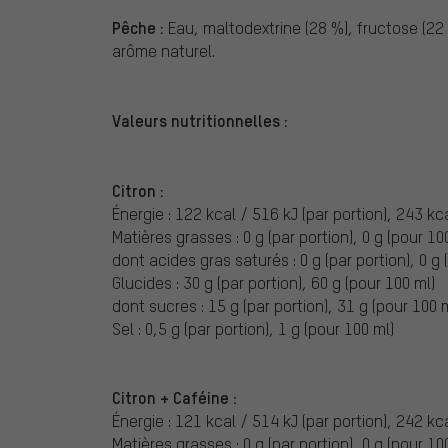
Pêche :
Eau, maltodextrine (28 %), fructose (22 %
arôme naturel.
Valeurs nutritionnelles :
Citron :
Énergie : 122 kcal / 516 kJ (par portion), 243 kc
Matières grasses : 0 g (par portion), 0 g (pour 10
dont acides gras saturés : 0 g (par portion), 0 g 
Glucides : 30 g (par portion), 60 g (pour 100 ml)
dont sucres : 15 g (par portion), 31 g (pour 100 
Sel : 0,5 g (par portion), 1 g (pour 100 ml)
Citron + Caféine :
Énergie : 121 kcal / 514 kJ (par portion), 242 kc
Matières grasses : 0 g (par portion), 0 g (pour 10