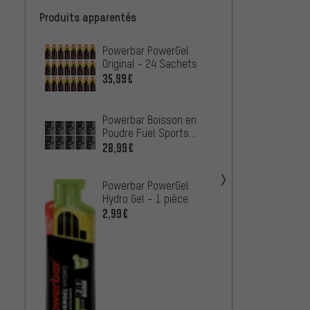
Produits apparentés
Powerbar PowerGel
Power
Original - 24 Sachets
Hydro 
35,99€
42,99
Power
Powerbar Boisson en
Énergé
Poudre Fuel Sports
Origin
26,99
Drink 90 - 10 sachets
28,99€
(55g)
Maurte
Powerbar PowerGel
Boîte,
Hydro Gel - 1 pièce
32,99
2,99€