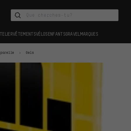
TELIER
VÊTEMENTS
VÉLOS
ENFANTS
GRAVEL
MARQUES
rporelle
Gels