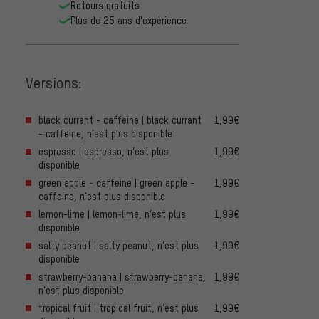
Retours gratuits
Plus de 25 ans d'expérience
Versions:
black currant - caffeine | black currant
1,99€
- caffeine, n’est plus disponible
espresso | espresso, n’est plus
1,99€
disponible
green apple - caffeine | green apple -
1,99€
caffeine, n’est plus disponible
lemon-lime | lemon-lime, n’est plus
1,99€
disponible
salty peanut | salty peanut, n’est plus
1,99€
disponible
strawberry-banana | strawberry-banana,
1,99€
n’est plus disponible
tropical fruit | tropical fruit, n’est plus
1,99€