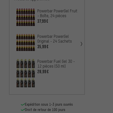
Powerbar PowerGel Fruit
Power
- Boîte, 24 pièces
Hydro 
37,99€
2,99€
Powerbar PowerGel
Original - 24 Sachets
35,99€
Powerbar Fuel Gel 30 -
12 pièces (50 ml)
28,99€
Expédition sous 1-3 jours ouvrés
Droit de retour de 100 jours