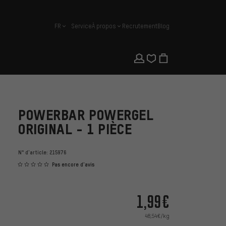
FR
Service
À propos
Recrutement
Blog
français
POWERBAR POWERGEL
ORIGINAL - 1 PIÈCE
N° d'article:
215976
Pas encore d'avis
1,99€
48,54€/kg