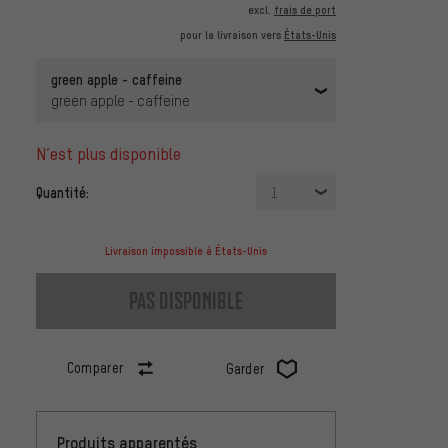
excl.
frais de port
pour la livraison vers
États-Unis
green apple - caffeine
green apple - caffeine
n’est plus disponible
Quantité:
1
Livraison impossible à États-Unis
pas disponible
Comparer
Garder
Produits apparentés