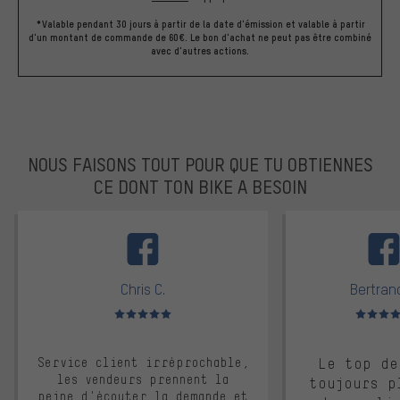
*Valable pendant 30 jours à partir de la date d'émission et valable à partir
d'un montant de commande de 60€. Le bon d'achat ne peut pas être combiné
avec d'autres actions.
NOUS FAISONS TOUT POUR QUE TU OBTIENNES
CE DONT TON BIKE A BESOIN
facebook
Chris C.
Bertrand
Note moyenne : 5 sur 5
Note moyen
Service client irréprochable,
Le top de
les vendeurs prennent la
toujours p
peine d'écouter la demande et