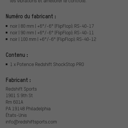
les vibrations et améliorer le contrôle.
Numéro du fabricant :
noir | 80 mm | +6°/-6° (FlipFlop): RS-40-17
noir | 90 mm | +6°/-6° (FlipFlop): RS-40-11
noir | 100 mm | +6°/-6° (FlipFlop): RS-40-12
Contenu :
1 x Potence Redshift ShockStop PRO
Fabricant :
Redshift Sports
1901 S 9th St
Rm 601A
PA 19148 Philadelphia
États-Unis
info@redshiftsports.com