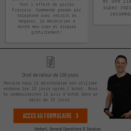
et une li
font l'effort de parler
super rap
Français. Commande passée par
recomma
téléphone avec retrait en
magasin, le mécanicien a
monté mes axes et disques
gratuitement!
Droit de retour de 100 jours.
Renvoie-nous la marchandise non-utilisée
endéans les 10 jours après l’achat. Nous
te rembourserons le prix d’achat dans un
délai de 10 jours.
Accès au formulaire
Herbert,
General Operations & Services