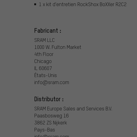
1 x kit d'entretien RockShox BoXXer R2C2
Fabricant :
SRAM LLC
1000 W. Fulton Market
4th Floor
Chicago
IL 60607
États-Unis
info@sram.com
Distributor :
SRAM Europe Sales and Services B.V.
Paasbosweg 16
3862 ZS Nijkerk
Pays-Bas
info@sram.com