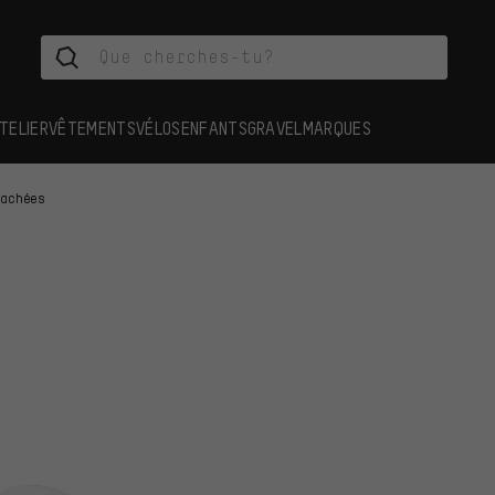
TELIER
VÊTEMENTS
VÉLOS
ENFANTS
GRAVEL
MARQUES
tachées