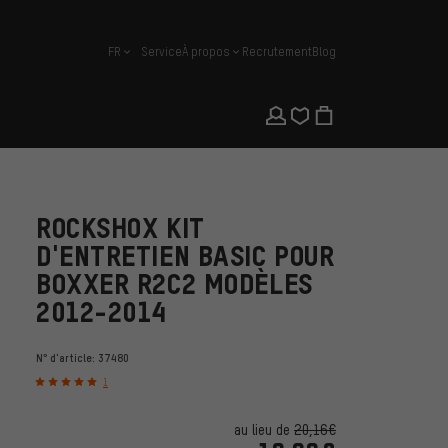
FR
Service
À propos
Recrutement
Blog
français
ROCKSHOX KIT
D'ENTRETIEN BASIC POUR
BOXXER R2C2 MODÈLES
2012-2014
N° d'article:
37480
1
au lieu de
20,16€