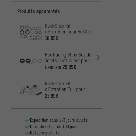
Produits apparentés
RockShox Kit
RockS
d'Entretien pour BoXXer
fourch
World Cup àpd Modèle
Ultima
16,99€
168,9
2015
partir
Fox Racing Shox Set de
Joints Dust Wiper pour
RockS
32 / 34 / 36 / 38 / 40
29,99€
À PARTIR DE
fourre
A2–A4 
197,9
modèl
RockShox Kit
d'Entretien Full pour
Pike Solo Air Modèles
25,99€
2014-2016
RockSh
200 h 
mm gén
47,99
Expédition sous 1-3 jours ouvrés
du 20
Droit de retour de 100 jours
Retours gratuits