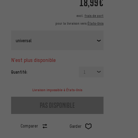
18,99€
excl.
frais de port
pour la livraison vers
États-Unis
universal
n’est plus disponible
Quantité:
1
Livraison impossible à États-Unis
pas disponible
Comparer
Garder