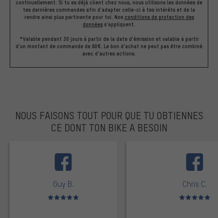
continuellement. Si tu es déjà client chez nous, nous utilisons les données de
tes dernières commandes afin d'adapter celle-ci à tes intérêts et de la
rendre ainsi plus pertinente pour toi.
Nos
conditions de protection des
données
s'appliquent.
*Valable pendant 30 jours à partir de la date d'émission et valable à partir
d'un montant de commande de 60€. Le bon d'achat ne peut pas être combiné
avec d'autres actions.
NOUS FAISONS TOUT POUR QUE TU OBTIENNES
CE DONT TON BIKE A BESOIN
facebook
Guy B.
Chris C.
Note moyenne : 5 sur 5
Note moyenne : 