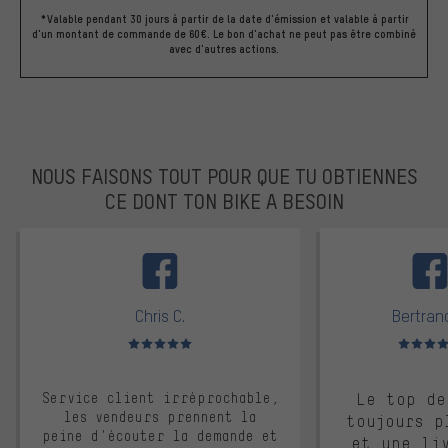
*Valable pendant 30 jours à partir de la date d'émission et valable à partir
d'un montant de commande de 60€. Le bon d'achat ne peut pas être combiné
avec d'autres actions.
NOUS FAISONS TOUT POUR QUE TU OBTIENNES
CE DONT TON BIKE A BESOIN
facebook
Chris C.
Bertrand
Note moyenne : 5 sur 5
Note moyen
Service client irréprochable,
Le top de
les vendeurs prennent la
toujours p
peine d'écouter la demande et
et une li