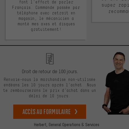
font l'effort de parler
super rap
Français. Commande passée par
recomma
téléphone avec retrait en
magasin, le mécanicien a
monté mes axes et disques
gratuitement!
Droit de retour de 100 jours.
Renvoie-nous la marchandise non-utilisée
endéans les 10 jours après l’achat. Nous
te rembourserons le prix d’achat dans un
délai de 10 jours.
Accès au formulaire
Herbert,
General Operations & Services